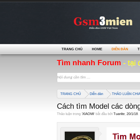
TRANG CHỦ
HOME
DIỄN ĐÀN
T
Tìm nhanh Forum
- tại 
TRANG CHỦ
Diễn đàn
THẢO LUẬN CHI
Cách tìm Model các dòn
Thảo luận trong '
XIAOMI
' bắt đầu bởi
Tuanlte
,
20/1/18
.