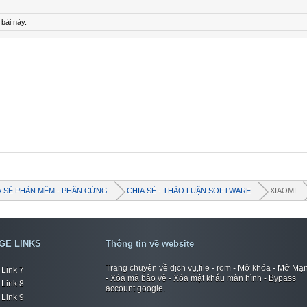
 bài này.
A SẺ PHẦN MỀM - PHẦN CỨNG
CHIA SẺ - THẢO LUẬN SOFTWARE
XIAOMI
GE LINKS
Thông tin về website
Trang chuyên về dịch vụ,file - rom - Mở khóa - Mở Mạ
Link 7
- Xóa mã bảo vệ - Xóa mật khẩu màn hình - Bypass
Link 8
account google.
Link 9