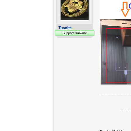
Tuanlte
Support firmware
………