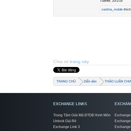
Tuanlte
,
20/1/18
vankha_mobile
thích
Chia sẻ
trang này
TRANG CHỦ
Diễn đàn
THẢO LUẬN CHI
EXCHANGE LINKS
EXCHAN
Trung Tâm Giải Mã ĐTDĐ Kinh Môn
Exchange 
Unlock Giá Rẻ
Exchange 
Exchange Link 3
Exchange 