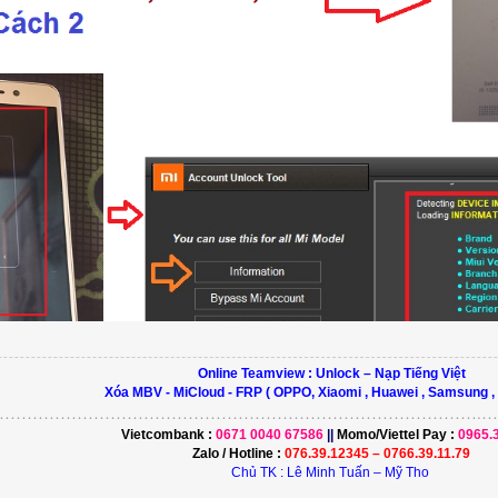
Online Teamview : Unlock – Nạp Tiếng Việt
Xóa MBV - MiCloud - FRP ( OPPO, Xiaomi , Huawei , Samsung ,
………………………………………………………………………….…………...............
Vietcombank :
0671 0040 67586
||
Momo/
Viettel Pay
:
0965.
Zalo / Hotline :
076.39.12345 – 0766.39.11.79
Chủ TK : Lê Minh Tuấn – Mỹ Tho