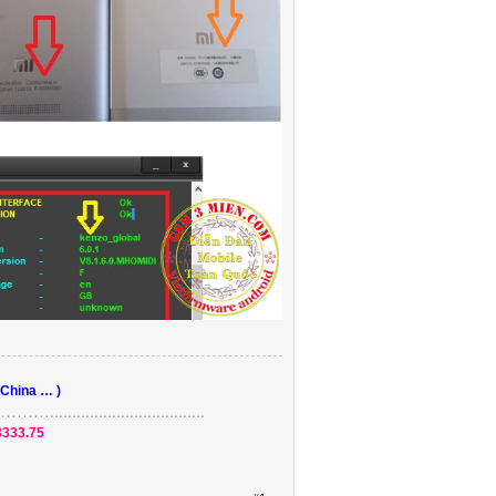
 China … )
....................
3333.75