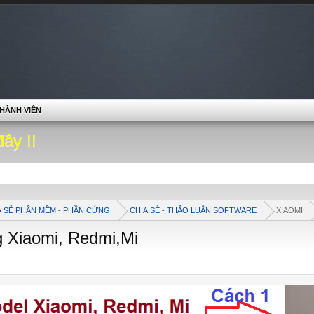
HÀNH VIÊN
đây !!
A SẺ PHẦN MỀM - PHẦN CỨNG
CHIA SẺ - THẢO LUẬN SOFTWARE
XIAOMI
g Xiaomi, Redmi,Mi