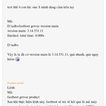
test thử ở con htc one S mình đang cầm trên tay
Mã:
D:\adb>fastboot getvar version-main
version-main: 3.14.531.11
finished. total time: 0.000s
D:\adb>
Vậy là ta đã có version main là 3.14.531.11, quá nhanh, quá nguy
hiểm
Product model
Lệnh:
Mã:
fastboot getvar product
Sau khi thực hiện lệnh này, fastboot sẽ trả về kết quả là mã máy