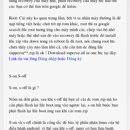
đúng recovery của máy nha, phần recovery của máy htc nào thì
các bạn có thể tìm trên google để kiếm.
Root: Cái này ko quan trọng lắm, bởi vì ta nhận máy thường là để
nạp tiếng việt hoặc chơi trò up rom khác, root thì ra google
search file root tuơng ứng cho máy mình cài, chép vào bộ nhớ
máy hoặc thẻ nhớ sau đó vào recovery đã flash trước đó install
file zip vừa down xong và reboot là đã root, nói chung root htc
chưa thấy cây nào làm khó cả, chỉ cần tìm dc đúng file
suppersu**.zip là ok ! Download supersu all in one htc tại đây:
Link ẩn vui lòng
Đăng nhập
hoặc
Đăng ký
S-on S-off
S-on, s-off là gì ?
Nôm na đơn giản, sau khi s-off thì bạn sẽ cài dc rom zip mà ko
cần phải flash lại file boot.img vào ngược lại, s-on bắt buộc bạn
phải flash lại file boot.img sau khi cài rom zip
S-on và s-off chính là công tắc để bảo vệ phần nhân linux của hệ
điều hành android, vì thế sau khi s-off, nguy cơ bạn làm banh