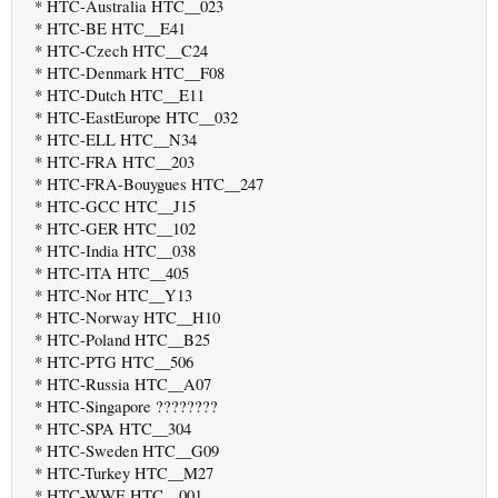
* HTC-Australia HTC__023
* HTC-BE HTC__E41
* HTC-Czech HTC__C24
* HTC-Denmark HTC__F08
* HTC-Dutch HTC__E11
* HTC-EastEurope HTC__032
* HTC-ELL HTC__N34
* HTC-FRA HTC__203
* HTC-FRA-Bouygues HTC__247
* HTC-GCC HTC__J15
* HTC-GER HTC__102
* HTC-India HTC__038
* HTC-ITA HTC__405
* HTC-Nor HTC__Y13
* HTC-Norway HTC__H10
* HTC-Poland HTC__B25
* HTC-PTG HTC__506
* HTC-Russia HTC__A07
* HTC-Singapore ????????
* HTC-SPA HTC__304
* HTC-Sweden HTC__G09
* HTC-Turkey HTC__M27
* HTC-WWE HTC__001