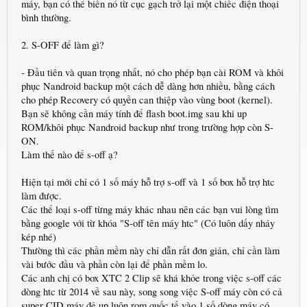
máy, bạn có thể biến nó từ cục gạch trở lại một chiếc điện thoại
bình thường.
2. S-OFF để làm gì?
- Đầu tiên và quan trọng nhất, nó cho phép bạn cài ROM và khôi
phục Nandroid backup một cách dễ dàng hơn nhiều, bằng cách
cho phép Recovery có quyền can thiệp vào vùng boot (kernel).
Bạn sẽ không cần máy tính để flash boot.img sau khi up
ROM/khôi phục Nandroid backup như trong trường hợp còn S-
ON.
Làm thế nào để s-off ạ?
Hiện tại mới chỉ có 1 số máy hỗ trợ s-off và 1 số box hỗ trợ htc
làm được.
Các thể loại s-off từng máy khác nhau nên các bạn vui lòng tìm
bằng google với từ khóa "S-off tên máy htc" (Có luôn dấy nháy
kép nhé)
Thường thì các phần mềm này chỉ dẫn rất đơn giản, chỉ cần làm
vài bước đầu và phần còn lại để phần mềm lo.
Các anh chị có box XTC 2 Clip sẽ khá khỏe trong việc s-off các
dòng htc từ 2014 về sau này, song song việc S-off máy còn có cả
super CID máy đẻ up luôn rom quốc tế vào 1 số dòng máy có