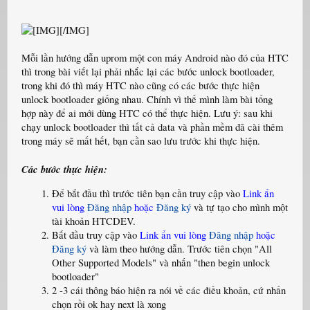
[/IMG]
Mỗi lần hướng dẫn uprom một con máy Android nào đó của HTC
thì trong bài viết lại phải nhắc lại các bước unlock bootloader,
trong khi đó thì máy HTC nào cũng có các bước thực hiện
unlock bootloader giống nhau. Chính vì thế mình làm bài tổng
hợp này để ai mới dùng HTC có thể thực hiện. Lưu ý: sau khi
chạy unlock bootloader thì tất cả data và phần mềm đã cài thêm
trong máy sẽ mất hết, bạn cần sao lưu trước khi thực hiện.
Các bước thực hiện:
Để bắt đầu thì trước tiên bạn cần truy cập vào
Link ẩn
vui lòng
Đăng nhập
hoặc
Đăng ký
và tự tạo cho mình một
tài khoản HTCDEV.
Bắt đầu truy cập vào
Link ẩn vui lòng
Đăng nhập
hoặc
Đăng ký
và làm theo hướng dẫn. Trước tiên chọn "All
Other Supported Models" và nhấn "then begin unlock
bootloader"
2 -3 cái thông báo hiện ra nói về các điều khoản, cứ nhấn
chọn rồi ok hay next là xong