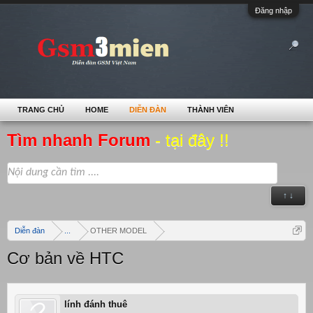
Đăng nhập
TRANG CHỦ
HOME
DIỄN ĐÀN
THÀNH VIÊN
Tìm nhanh Forum
- tại đây !!
↑ ↓
Diễn đàn
...
OTHER MODEL
Cơ bản về HTC
lính đánh thuê