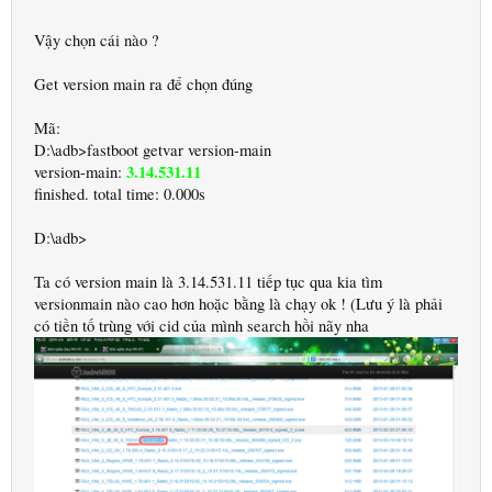
Vậy chọn cái nào ?
Get version main ra để chọn đúng
Mã:
D:\adb>fastboot getvar version-main
3.14.531.11
version-main:
finished. total time: 0.000s
D:\adb>
Ta có version main là 3.14.531.11 tiếp tục qua kia tìm
versionmain nào cao hơn hoặc bằng là chạy ok ! (Lưu ý là phải
có tiền tố trùng với cid của mình search hồi nãy nha