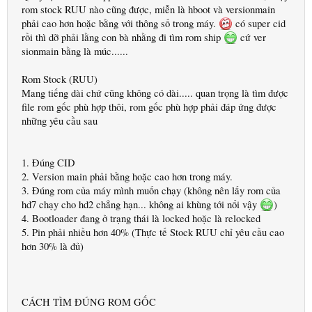
rom stock RUU nào cũng được, miễn là hboot và versionmain
phải cao hơn hoặc bằng với thông số trong máy.
có super cid
rồi thì dỡ phải lằng con bà nhằng đi tìm rom ship
cứ ver
sionmain bằng là múc......
Rom Stock (RUU)
Mang tiếng dài chứ cũng không có dài..... quan trọng là tìm được
file rom gốc phù hợp thôi, rom gốc phù hợp phải đáp ứng được
những yêu cầu sau
1. Đúng CID
2. Version main phải bằng hoặc cao hơn trong máy.
3. Đúng rom của máy mình muốn chạy (không nên lấy rom của
hd7 chạy cho hd2 chẳng hạn... không ai khùng tới nổi vậy
)
4. Bootloader đang ở trạng thái là locked hoặc là relocked
5. Pin phải nhiều hơn 40% (Thực tế Stock RUU chỉ yêu cầu cao
hơn 30% là đủ)
CÁCH TÌM ĐÚNG ROM GỐC