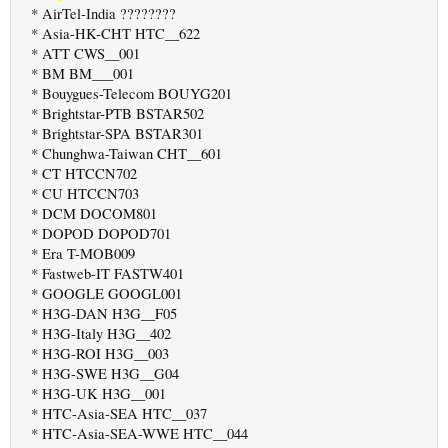
* AirTel-India ????????
* Asia-HK-CHT HTC__622
* ATT CWS__001
* BM BM___001
* Bouygues-Telecom BOUYG201
* Brightstar-PTB BSTAR502
* Brightstar-SPA BSTAR301
* Chunghwa-Taiwan CHT__601
* CT HTCCN702
* CU HTCCN703
* DCM DOCOM801
* DOPOD DOPOD701
* Era T-MOB009
* Fastweb-IT FASTW401
* GOOGLE GOOGL001
* H3G-DAN H3G__F05
* H3G-Italy H3G__402
* H3G-ROI H3G__003
* H3G-SWE H3G__G04
* H3G-UK H3G__001
* HTC-Asia-SEA HTC__037
* HTC-Asia-SEA-WWE HTC__044