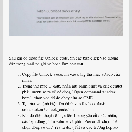
Sau khi có được file Unlock_code.bin các bạn click vào đường
dẫn trong mail nó gửi về hoặc làm như sau.
Copy file Unlock_code.bin vào cùng thư mục c:\adb của
mình.
Trong thư mục C:\adb, nhấn giữ phím Shift và click chuột
phải, menu sổ ra sẽ có dòng "Open command window
here", chọn vào đó để chạy cửa sổ CMD.
Tại cửa sổ lệnh hiện lên đánh vào fastboot flash
unlocktoken Unlock_code.bin
Khi đó điện thoại sẽ hiện lên 1 bảng yêu cầu xác nhận,
các bạn dùng phím volume và phím Power để chọn nhé,
chọn dòng có chữ Yes là đc. (Tất cả các trường hợp ko