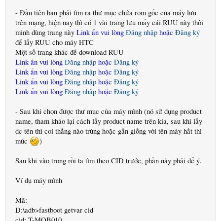
- Đầu tiên bạn phải tìm ra thư mục chứa rom gốc của máy lưu
trên mạng, hiện nay thì có 1 vài trang lưu mấy cái RUU này thôi
mình dùng trang này
Link ẩn vui lòng
Đăng nhập
hoặc
Đăng ký
để lấy RUU cho máy HTC
Một số trang khác để download RUU
Link ẩn vui lòng
Đăng nhập
hoặc
Đăng ký
Link ẩn vui lòng
Đăng nhập
hoặc
Đăng ký
Link ẩn vui lòng
Đăng nhập
hoặc
Đăng ký
Link ẩn vui lòng
Đăng nhập
hoặc
Đăng ký
- Sau khi chọn được thư mục của máy mình (nó sử dụng product
name, tham khảo lại cách lấy product name trên kia, sau khi lấy
dc tên thì coi thằng nào trùng hoặc gần giống với tên máy hất thì
múc
)
Sau khi vào trong rồi ta tìm theo CID trước, phần này phải để ý.
Ví dụ máy mình
Mã:
D:\adb>fastboot getvar cid
cid: T-MOB010