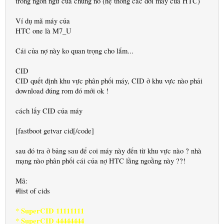
trong ngôn ngữ của chúng nó (hệ thống các đời máy của HTC)
Ví dụ mã máy của
HTC one là M7_U
Cái của nợ này ko quan trọng cho lắm...
CID
CID quết định khu vực phân phối máy, CID ở khu vực nào phải
download đúng rom đó mới ok !
cách lấy CID của máy
[fastboot getvar cid[/code]
sau đó tra ở bảng sau để coi máy này đến từ khu vực nào ? nhà
mạng nào phân phối cái của nợ HTC lằng ngoằng này ??!
Mã:
#list of cids
* SuperCID 11111111
* SuperCID 44444444