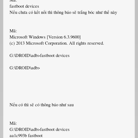
fastboot devices
Nếu chưa có kết nối thì thông báo sẽ trắng bóc như thế này
Mã:
Microsoft Windows [Version 6.3.9600]
(c) 2013 Microsoft Corporation. All rights reserved.
G:\DROID\adb>fastboot devices
G:\DROID\adb>
Nếu có thì sẽ có thông báo như sau
Mã:
G:\DROID\adb>fastboot devices
aa1c993b fastboot