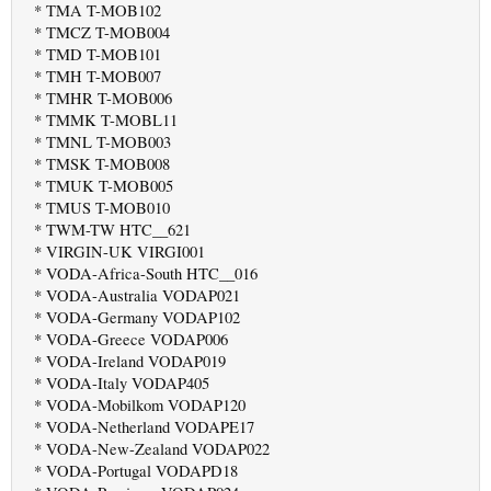
* TMA T-MOB102
* TMCZ T-MOB004
* TMD T-MOB101
* TMH T-MOB007
* TMHR T-MOB006
* TMMK T-MOBL11
* TMNL T-MOB003
* TMSK T-MOB008
* TMUK T-MOB005
* TMUS T-MOB010
* TWM-TW HTC__621
* VIRGIN-UK VIRGI001
* VODA-Africa-South HTC__016
* VODA-Australia VODAP021
* VODA-Germany VODAP102
* VODA-Greece VODAP006
* VODA-Ireland VODAP019
* VODA-Italy VODAP405
* VODA-Mobilkom VODAP120
* VODA-Netherland VODAPE17
* VODA-New-Zealand VODAP022
* VODA-Portugal VODAPD18