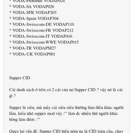
* VODA-Proximus VODAP024
* VODA-SA VODAP026
* VODA-SFR VODAP203
* VODA-Spain VODAP304
* VODA-Swisscom-DE VODAP110
* VODA-Swisscom-FR VODAP212
* VODA-Swisscom-IT VODAP416
* VODA-Swisscom-WWE VODAP015
* VODA-TR VODAPM27
* VODA-UK VODAP001
Supper CID
Cái danh sách ở trên có 2 cái của nợ Supper CID ? vậy nó là cái
gì ?
Supper là siêu, mà mấy cái siêu siêu thường làm điều khác người
lắm, kiểu như supper mod vậy :''' làm dc nhiều thứ người khác
hông làm được :'''
Quay lại vấn đề: Supper CID hiểu nôm na là CID toàn cầu, chạy