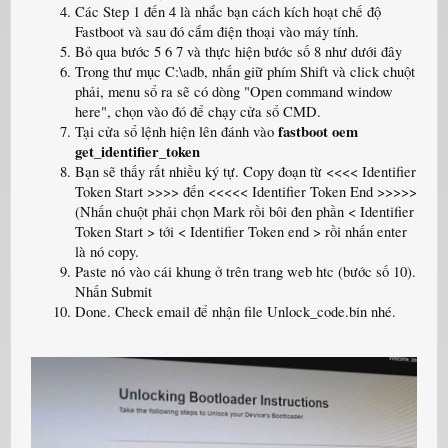
Các Step 1 đến 4 là nhắc bạn cách kích hoạt chế độ
Fastboot và sau đó cắm điện thoại vào máy tính.
Bỏ qua bước 5 6 7 và thực hiện bước số 8 như dưới đây
Trong thư mục C:\adb, nhấn giữ phím Shift và click chuột
phải, menu sổ ra sẽ có dòng "Open command window
here", chọn vào đó để chạy cửa sổ CMD.
fastboot
oem
Tại cửa sổ lệnh hiện lên đánh vào
get_identifier_token
Bạn sẽ thấy rất nhiều ký tự. Copy đoạn từ <<<< Identifier
Token Start >>>> đến <<<<< Identifier Token End >>>>>
(Nhấn chuột phải chọn Mark rồi bôi đen phần < Identifier
Token Start > tới < Identifier Token end > rồi nhấn enter
là nó copy.
Paste nó vào cái khung ở trên trang web htc (bước số 10).
Nhấn Submit
Done. Check email để nhận file Unlock_code.bin nhé.