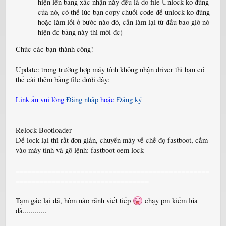
hiện lên bảng xác nhận này đều là do file Unlock ko đúng
của nó, có thể lúc bạn copy chuỗi code để unlock ko đúng
hoặc làm lỗi ở bước nào đó, cần làm lại từ đầu bao giờ nó
hiện đc bảng này thì mới đc)
Chúc các bạn thành công!
Update: trong trường hợp máy tính không nhận driver thì bạn có
thể cài thêm bằng file dưới đây:
Link ẩn vui lòng
Đăng nhập
hoặc
Đăng ký
Relock Bootloader
Để lock lại thì rất đơn giản, chuyển máy về chế đọ fastboot, cắm
vào máy tính và gõ lệnh: fastboot oem lock
================================================
=================================
Tạm gác lại đã, hôm nào rãnh viết tiếp
chạy pm kiếm lúa
đã............