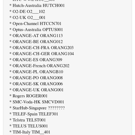
* Hutch-Australia HUTCH001
* O2-DE O2___102
* O2-UK O2___001
* Open-Channel HTCCN701
* Optus-Australia OPTUS001
* ORANGE-AT ORANG113
* ORANGE-BE ORANG012
* ORANGE-CH-FRA ORANG203
* ORANGE-CH-GER ORANG104
* ORANGE-ES ORANG309
* ORANGE-French ORANG202
* ORANGE-PL ORANGB10
* ORANGE-PO ORANG008
* ORANGE-SK ORANG006
* ORANGE-UK ORANG001
* Rogers ROGER001
* SMC-Voda-HK SMCVD001
* StarHub-Singapore ????????
* TELEF-Spain TELEF301
* Telstra TELST001
* TELUS TELUS001
* TIM-Italy TIM__401