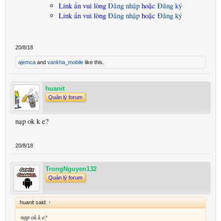
Link ẩn vui lòng
Đăng nhập
hoặc
Đăng ký
Link ẩn vui lòng
Đăng nhập
hoặc
Đăng ký
20/8/18
ajemca
and
vankha_mobile
like this.
huanit
Quản lý forum
nạp ok k e?
20/8/18
TrongNguyen132
Quản lý forum
huanit said:
↑
nạp ok k e?