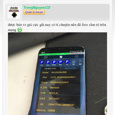
TrongNguyen132
Quản lý forum
được bán vs giá cực gắt.nay có tí chuyện nên đã free rầm rộ trên
mạng