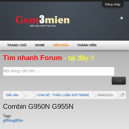
Đăng nhập
TRANG CHỦ
HOME
DIỄN ĐÀN
THÀNH VIÊN
Tìm nhanh Forum
- tại đây !!
↑ ↓
Diễn đàn
...
CHIA SẺ - THẢO LUẬN SOFTWARE
SAMSUNG
Combin G950N G955N
Tags:
g955ng955n