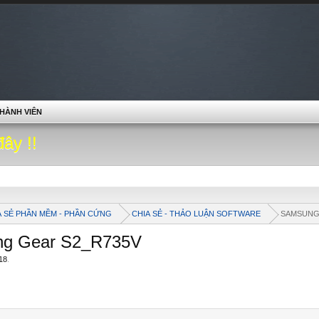
HÀNH VIÊN
đây !!
A SẺ PHẦN MỀM - PHẦN CỨNG
CHIA SẺ - THẢO LUẬN SOFTWARE
SAMSUN
ng Gear S2_R735V
18
.