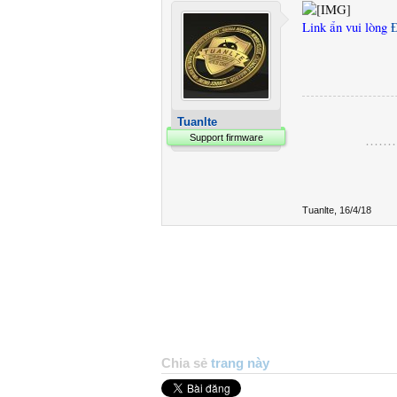
Link ẩn vui lòng
Tuanlte
………
Support firmware
Tuanlte
,
16/4/18
Chia sẻ
trang này