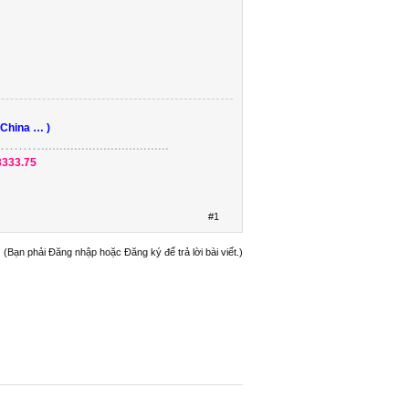
 China … )
....................
3333.75
#1
(Bạn phải Đăng nhập hoặc Đăng ký để trả lời bài viết.)