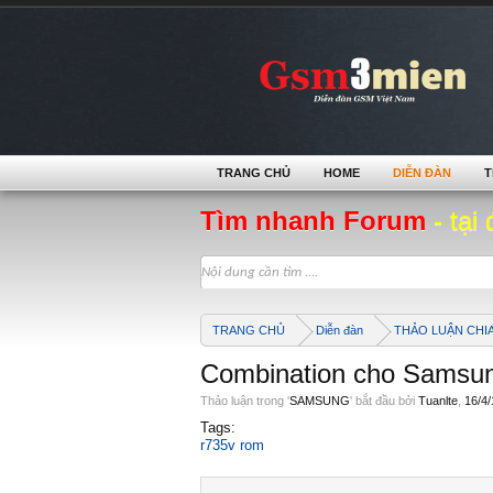
TRANG CHỦ
HOME
DIỄN ĐÀN
T
Tìm nhanh Forum
- tại 
TRANG CHỦ
Diễn đàn
THẢO LUẬN CHI
Combination cho Samsu
Thảo luận trong '
SAMSUNG
' bắt đầu bởi
Tuanlte
,
16/4/
Tags:
r735v rom