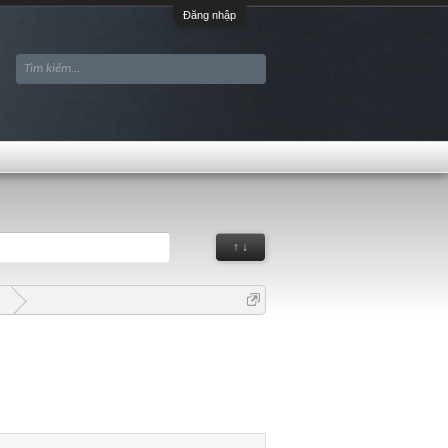
Đăng nhập
↑ ↓
G