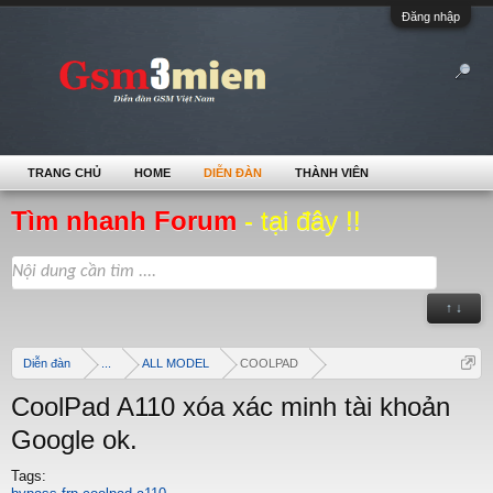
Đăng nhập
TRANG CHỦ
HOME
DIỄN ĐÀN
THÀNH VIÊN
Tìm nhanh Forum
- tại đây !!
↑ ↓
Diễn đàn
...
ALL MODEL
COOLPAD
CoolPad A110 xóa xác minh tài khoản
Google ok.
Tags: