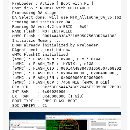
PreLoader : Active [ Boot with PL ]

BootLdrSS : NORMAL with PRELOADER

Processing DA stage

DA Select done, will use MTK_AllInOne_DA_v5.1624.16
Sending and initialize DA ...

Running DA ver.4.2 on BBID : 0x94

NAND Flash : NOT INSTALLED

eMMC Flash : 90014A483847316505075683D26A1383

Initialize Memory ...

DRAM already initialized by Preloader

DAgent sent , init HW now

eMMC FlashIC initialized

[eMMC] : FLASH_VEN : 0x90 , OEM : 014A

[eMMC] : FLASH_INF : [HYNIX] , e1G8

[eMMC] : FLASH_CID : 90014A483847316505075683D26A13
[eMMC] : FLASH_BRT : 0x00400000 , 0x00400000 , 0x00
[eMMC] : FLASH_LEN : 0x00000001D2000000

[eMMC] : FLASH_UCP : 7456 MiB [eMMC 8 GiB]

DEV RID    : 0x253F05AA4743C92646E2C9598FC7B9D1

INT RAM    : 0x00020000

EXT RAM    : 0x40000000 [1 GiB]

BOOT TYPE  : EMMC_FLASH_BOOT

SOC VERIFY : C1

Boot Ok!

Clear FRP ( Google Reset Protection )

Clear Ok!

Clear DIN

Clear Ok!
