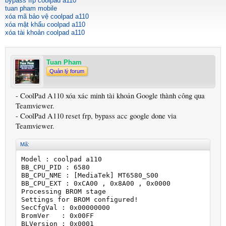
bypass frp coolpad a110
tuan pham mobile
xóa mã bảo vệ coolpad a110
xóa mật khẩu coolpad a110
xóa tài khoản coolpad a110
Tuan Pham
Quản lý forum
- CoolPad A110 xóa xác minh tài khoản Google thành công qua
Teamviewer.
- CoolPad A110 reset frp, bypass acc google done via
Teamviewer.
Mã:
Model : coolpad a110

BB_CPU_PID : 6580

BB_CPU_NME : [MediaTek] MT6580_S00

BB_CPU_EXT : 0xCA00 , 0x8A00 , 0x0000

Processing BROM stage

Settings for BROM configured!

SecCfgVal : 0x00000000

BromVer   : 0x00FF

BLVersion : 0x0001
