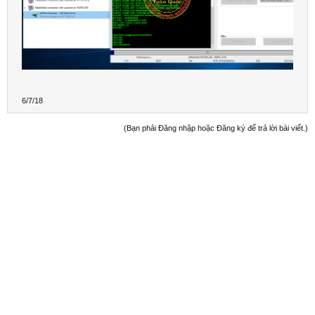
Clear USERDATA

Clear Ok!

Clear CACHE

Clear Ok!

Done!
6/7/18
(Bạn phải Đăng nhập hoặc Đăng ký để trả lời bài viết.)