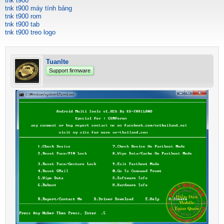
tnk t900
tnk t900 máy tính bảng
tnk t900 rom
tnk t900 tab
tnk t900 treo logo
Tuanlte
Support firmware