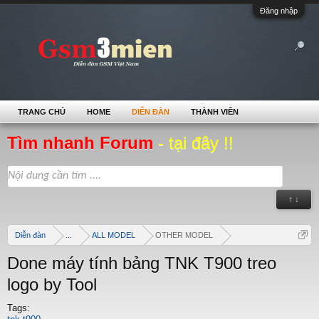
Đăng nhập
TRANG CHỦ
HOME
DIỄN ĐÀN
THÀNH VIÊN
Tìm nhanh Forum
- tại đây !!
↑ ↓
Diễn đàn
...
ALL MODEL
OTHER MODEL
Done máy tính bảng TNK T900 treo
logo by Tool
Tags: