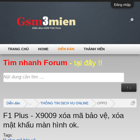
Đăng nhập
TRANG CHỦ
HOME
DIỄN ĐÀN
THÀNH VIÊN
Tìm nhanh Forum
- tại đây !!
↑ ↓
Diễn đàn
...
THÔNG TIN DỊCH VỤ ONLINE
OPPO
F1 Plus - X9009 xóa mã bảo vệ, xóa
mật khẩu màn hình ok.
Tags: