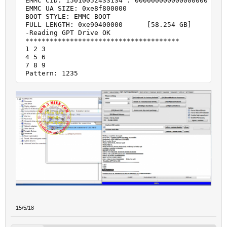
 EMMC CID: 15010052433134 : 000000000000000000

 EMMC UA SIZE: 0xe8f800000     

 BOOT STYLE: EMMC BOOT

 FULL LENGTH: 0xe90400000      [58.254 GB]

 -Reading GPT Drive OK

 **************************************

 1 2 3

 4 5 6

 7 8 9

15/5/18