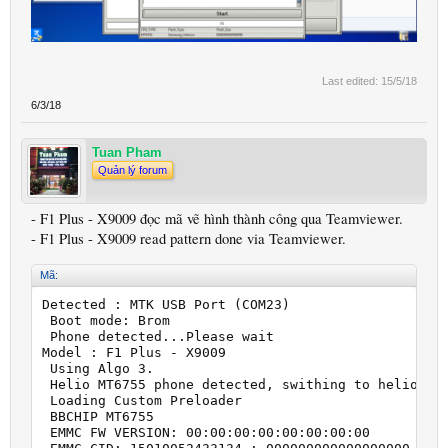
Last edited:
15/5/18
6/3/18
Tuan Pham
Quản lý forum
- F1 Plus - X9009 đọc mã vẽ hình thành công qua Teamviewer.
- F1 Plus - X9009 read pattern done via Teamviewer.
Mã:
Detected : MTK USB Port (COM23)

 Boot mode: Brom

 Phone detected...Please wait

Model : F1 Plus - X9009

 Using Algo 3.

 Helio MT6755 phone detected, swithing to helio api
 Loading Custom Preloader

 BBCHIP MT6755

 EMMC FW VERSION: 00:00:00:00:00:00:00:00
