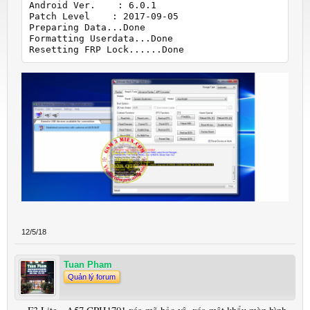
Android Ver.    : 6.0.1

Patch Level    : 2017-09-05

Preparing Data...Done

Formatting Userdata...Done

Resetting FRP Lock......Done
12/5/18
Tuan Pham
Quản lý forum