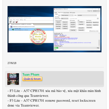
27/6/18
Tuan Pham
Quản lý forum
- F3 Lite - A57 CPH1701 xóa mã bảo vệ, xóa mật khẩu màn hình
thành công qua Teamviewer.
- F3 Lite - A57 CPH1701 remove password, reset lockscreen
done via Teamviewer.