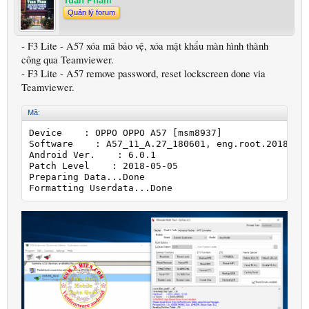
Tuan Pham
Quản lý forum
- F3 Lite - A57 xóa mã bảo vệ, xóa mật khẩu màn hình thành
công qua Teamviewer.
- F3 Lite - A57 remove password, reset lockscreen done via
Teamviewer.
Mã:
Device    : OPPO OPPO A57 [msm8937]

Software    : A57_11_A.27_180601, eng.root.20180601
Android Ver.    : 6.0.1

Patch Level    : 2018-05-05

Preparing Data...Done

Formatting Userdata...Done