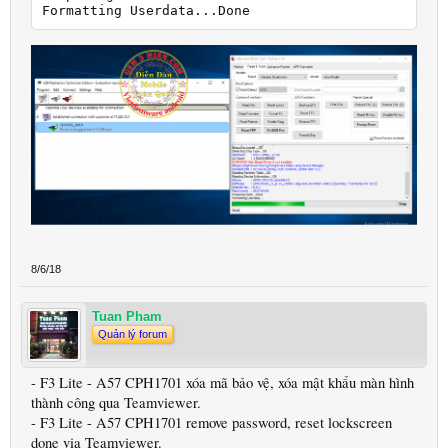
Formatting Userdata...Done
8/6/18
Tuan Pham
Quản lý forum
- F3 Lite - A57 CPH1701 xóa mã bảo vệ, xóa mật khẩu màn hình
thành công qua Teamviewer.
- F3 Lite - A57 CPH1701 remove password, reset lockscreen
done via Teamviewer.