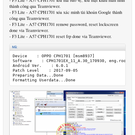
- F3 Lite - A57 CPH1701 xóa mã bảo vệ, xóa mật khẩu màn hình
thành công qua Teamviewer.
- F3 Lite - A57 CPH1701 xóa xác minh tài khoản Google thành
công qua Teamviewer.
- F3 Lite - A57 CPH1701 remove password, reset lockscreen
done via Teamviewer.
- F3 Lite - A57 CPH1701 reset frp done via Teamviewer.
Mã:
Device    : OPPO CPH1701 [msm8937]

Software    : CPH1701EX_11_A.30_170930, eng.root.20
Android Ver.    : 6.0.1

Patch Level    : 2017-09-05

Preparing Data...Done
