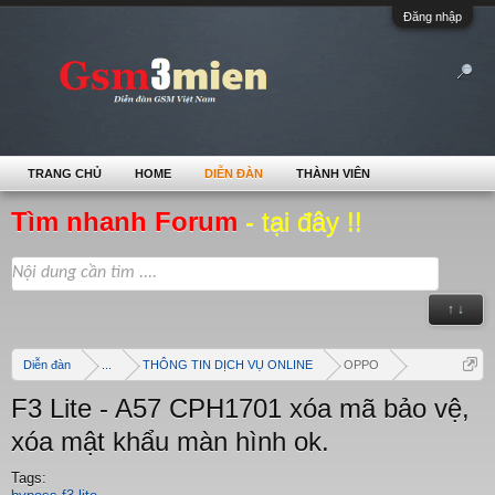
Đăng nhập
TRANG CHỦ
HOME
DIỄN ĐÀN
THÀNH VIÊN
Tìm nhanh Forum
- tại đây !!
↑ ↓
Diễn đàn
...
THÔNG TIN DỊCH VỤ ONLINE
OPPO
F3 Lite - A57 CPH1701 xóa mã bảo vệ,
xóa mật khẩu màn hình ok.
Tags: