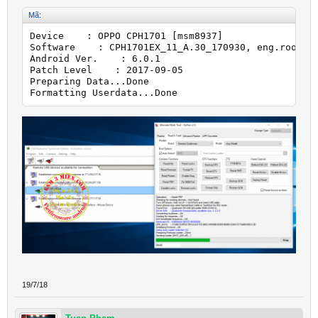
Mã:
Device    : OPPO CPH1701 [msm8937]

Software    : CPH1701EX_11_A.30_170930, eng.root.20
Android Ver.    : 6.0.1

Patch Level    : 2017-09-05

Preparing Data...Done

Formatting Userdata...Done
19/7/18