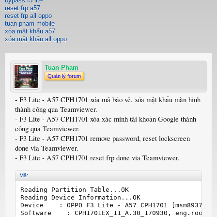
bypass f3 lite
reset frp a57
reset frp all oppo
tuan pham mobile
xóa mật khẩu a57
xóa mật khẩu all oppo
Tuan Pham
Quản lý forum
- F3 Lite - A57 CPH1701 xóa mã bảo vệ, xóa mật khẩu màn hình
thành công qua Teamviewer.
- F3 Lite - A57 CPH1701 xóa xác minh tài khoản Google thành
công qua Teamviewer.
- F3 Lite - A57 CPH1701 remove password, reset lockscreen
done via Teamviewer.
- F3 Lite - A57 CPH1701 reset frp done via Teamviewer.
Mã:
Reading Partition Table...OK

Reading Device Information...OK

Device    : OPPO F3 Lite - A57 CPH1701 [msm8937]

Software    : CPH1701EX_11_A.30_170930, eng.root.20