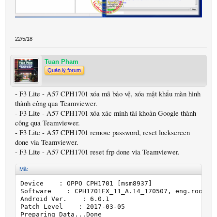
22/5/18
Tuan Pham
Quản lý forum
- F3 Lite - A57 CPH1701 xóa mã bảo vệ, xóa mật khẩu màn hình
thành công qua Teamviewer.
- F3 Lite - A57 CPH1701 xóa xác minh tài khoản Google thành
công qua Teamviewer.
- F3 Lite - A57 CPH1701 remove password, reset lockscreen
done via Teamviewer.
- F3 Lite - A57 CPH1701 reset frp done via Teamviewer.
Mã:
Device    : OPPO CPH1701 [msm8937]

Software    : CPH1701EX_11_A.14_170507, eng.root.20
Android Ver.    : 6.0.1

Patch Level    : 2017-03-05

Preparing Data...Done
