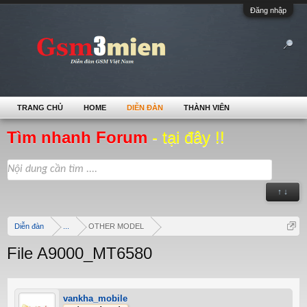
Đăng nhập
TRANG CHỦ
HOME
DIỄN ĐÀN
THÀNH VIÊN
Tìm nhanh Forum
- tại đây !!
↑ ↓
Diễn đàn
...
OTHER MODEL
File A9000_MT6580
vankha_mobile