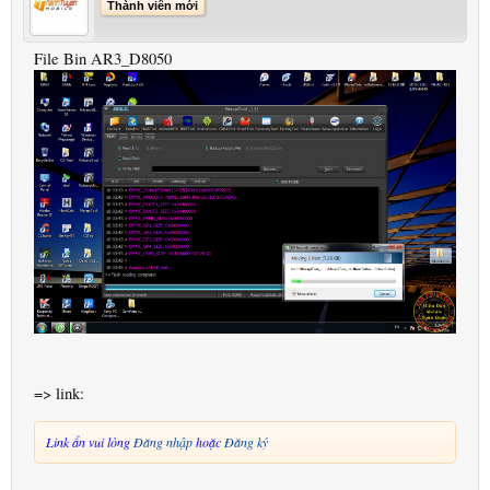
Thành viên mới
File Bin AR3_D8050
=> link:
Link ẩn vui lòng
Đăng nhập
hoặc
Đăng ký