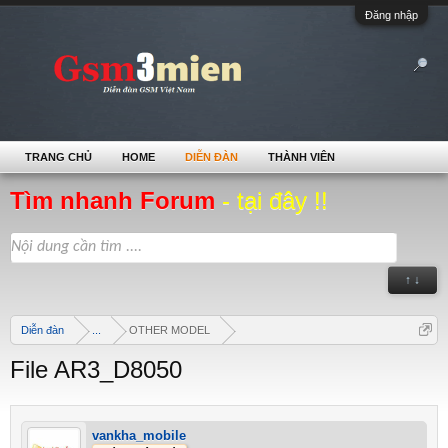
Đăng nhập
TRANG CHỦ
HOME
DIỄN ĐÀN
THÀNH VIÊN
Tìm nhanh Forum
- tại đây !!
↑ ↓
Diễn đàn
...
OTHER MODEL
File AR3_D8050
vankha_mobile