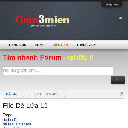
Đăng nhập
TRANG CHỦ
HOME
DIỄN ĐÀN
THÀNH VIÊN
Tìm nhanh Forum
- tại đây !!
↑ ↓
Diễn đàn
...
OTHER MODEL
File Dế Lửa L1
Tags:
de lua l1
dế lửa l1 mật mã