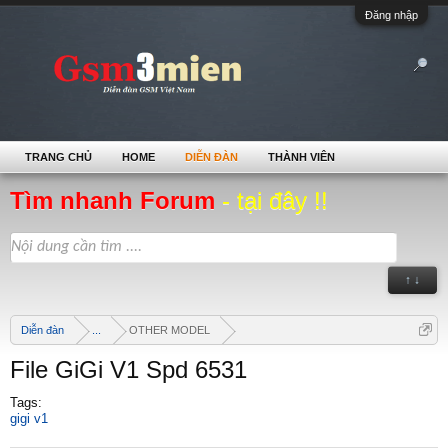
Đăng nhập
TRANG CHỦ
HOME
DIỄN ĐÀN
THÀNH VIÊN
Tìm nhanh Forum
- tại đây !!
↑ ↓
Diễn đàn
...
OTHER MODEL
File GiGi V1 Spd 6531
Tags:
gigi v1