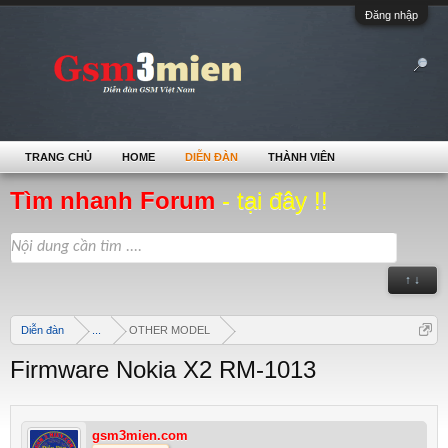
Đăng nhập
TRANG CHỦ
HOME
DIỄN ĐÀN
THÀNH VIÊN
Tìm nhanh Forum
- tại đây !!
↑ ↓
Diễn đàn
...
OTHER MODEL
Firmware Nokia X2 RM-1013
gsm3mien.com