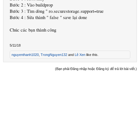
Bước 2 : Vào buildprop
Bước 3 : Tìm dòng " ro.securestorage.support=true
Bước 4 : Sửa thành " false " save lại done
Chúc các bạn thành công
5/11/18
nguyenthanh1020
,
TrongNguyen132
and
Lê Xen
like this.
(Bạn phải Đăng nhập hoặc Đăng ký để trả lời bài viết.)