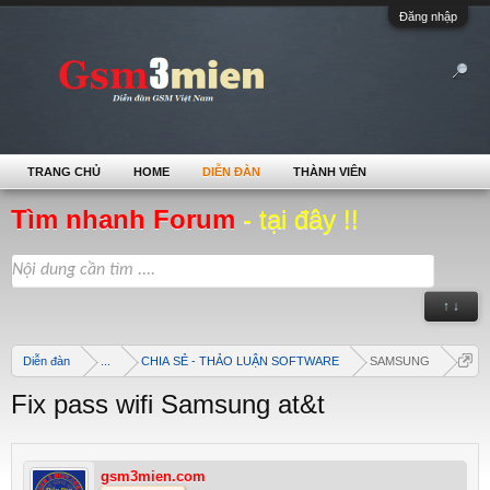
Đăng nhập
TRANG CHỦ
HOME
DIỄN ĐÀN
THÀNH VIÊN
Tìm nhanh Forum
- tại đây !!
↑ ↓
Diễn đàn
...
CHIA SẺ - THẢO LUẬN SOFTWARE
SAMSUNG
Fix pass wifi Samsung at&t
gsm3mien.com