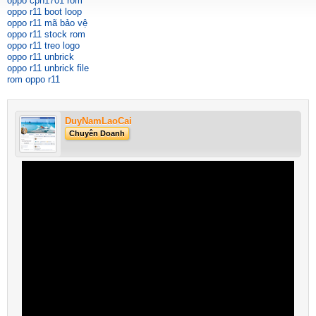
oppo cph1701 rom
oppo r11 boot loop
oppo r11 mã bảo vệ
oppo r11 stock rom
oppo r11 treo logo
oppo r11 unbrick
oppo r11 unbrick file
rom oppo r11
DuyNamLaoCai
Chuyên Doanh