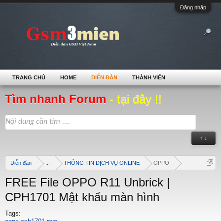
Đăng nhập
TRANG CHỦ
HOME
DIỄN ĐÀN
THÀNH VIÊN
Tìm nhanh Forum
- tại đây !!
↑ ↓
Diễn đàn
...
THÔNG TIN DỊCH VỤ ONLINE
OPPO
FREE File OPPO R11 Unbrick |
CPH1701 Mật khẩu màn hình
Tags: