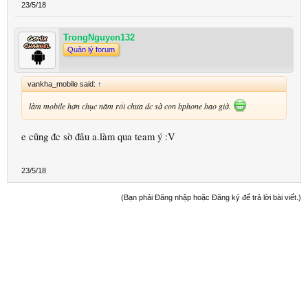
23/5/18
TrongNguyen132
Quản lý forum
vankha_mobile said:
↑
làm mobile hơn chục năm rồi chưa dc sờ con bphone bao giờ.
e cũng đc sờ đâu a.làm qua team ý :V
23/5/18
(Bạn phải Đăng nhập hoặc Đăng ký để trả lời bài viết.)