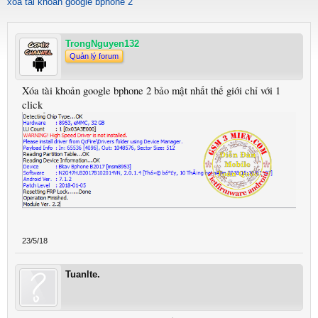
xoa tai khoan google bphone 2
TrongNguyen132
Quản lý forum
Xóa tài khoản google bphone 2 bảo mật nhất thế giới chỉ với 1
click
23/5/18
Tuanlte.