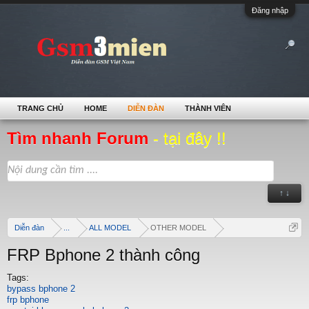
Đăng nhập
TRANG CHỦ
HOME
DIỄN ĐÀN
THÀNH VIÊN
Tìm nhanh Forum
- tại đây !!
↑ ↓
Diễn đàn
...
ALL MODEL
OTHER MODEL
FRP Bphone 2 thành công
Tags:
bypass bphone 2
frp bphone