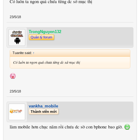
Có luôn ta ngon quá chưa từng dc sở mục thị
23/5/18
TrongNguyen132
Quản lý forum
Tuanlte said:
↑
Có luôn ta ngon quá chưa từng dc sở mục thị
23/5/18
vankha_mobile
Thành viên mới
làm mobile hơn chục năm rồi chưa dc sờ con bphone bao giờ.