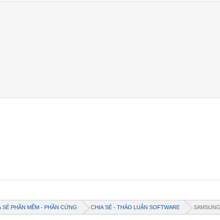
A SẺ PHẦN MỀM - PHẦN CỨNG
CHIA SẺ - THẢO LUẬN SOFTWARE
SAMSUN