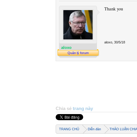
Thank you
aloxo
,
30/5/18
aloxo
Quản lý forum
Chia sẻ
trang này
TRANG CHỦ
Diễn đàn
THẢO LUẬN CHI