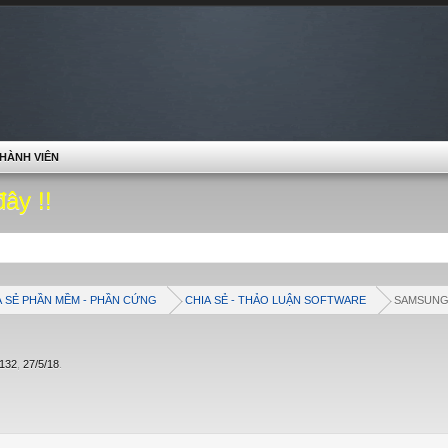
HÀNH VIÊN
đây !!
A SẺ PHẦN MỀM - PHẦN CỨNG
CHIA SẺ - THẢO LUẬN SOFTWARE
SAMSUN
132
,
27/5/18
.