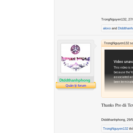
TrongNguyen132
,
27/
aloxo
and
Dtddthan
TrongNguyen132 sa
Dtddthanhphong
Quản lý forum
Thanks Pro đã Text
Link ẩn vui 
Link ẩn vui 
Dtddthanhphong
,
29/5
TrongNguyen132
thí