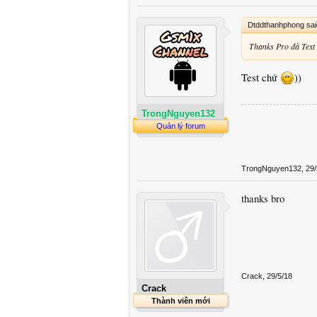
Dtddthanhphong sa
Thanks Pro đã Text v
Test chứ
))
TrongNguyen132
Quản lý forum
TrongNguyen132
,
29/
thanks bro
Crack
,
29/5/18
Crack
Thành viên mới