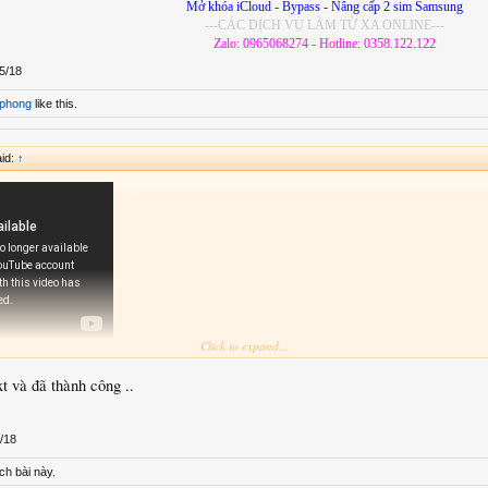
Mở khóa iCloud - Bypass - Nâng cấp 2 sim Samsung
---CÁC DỊCH VỤ LÀM TỪ XA ONLINE---
Zalo: 0965068274 - Hotline: 0358.122.122
5/18
hphong
like this.
id:
↑
Click to expand...
 và đã thành công ..
lòng
Đăng nhập
hoặc
Đăng ký
lòng
Đăng nhập
hoặc
Đăng ký
/18
ch bài này.