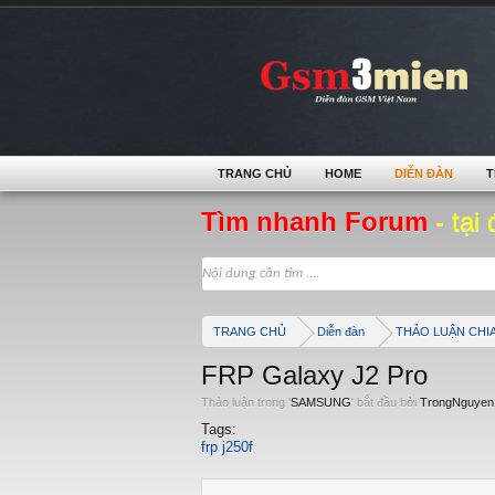
TRANG CHỦ
HOME
DIỄN ĐÀN
T
Tìm nhanh Forum
- tại 
TRANG CHỦ
Diễn đàn
THẢO LUẬN CHI
FRP Galaxy J2 Pro
Thảo luận trong '
SAMSUNG
' bắt đầu bởi
TrongNguyen
Tags:
frp j250f