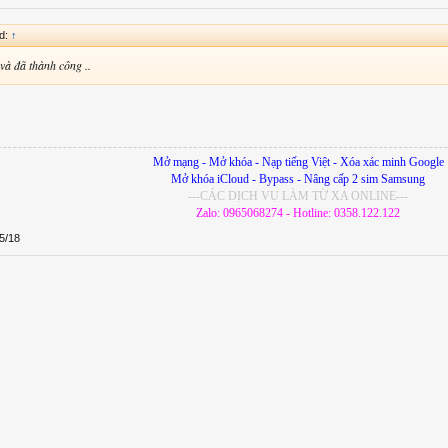
id:
↑
à đã thành công ..
Mở mạng - Mở khóa - Nạp tiếng Việt - Xóa xác minh Google
Mở khóa iCloud - Bypass - Nâng cấp 2 sim Samsung
---CÁC DỊCH VỤ LÀM TỪ XA ONLINE---
Zalo: 0965068274 - Hotline: 0358.122.122
5/18