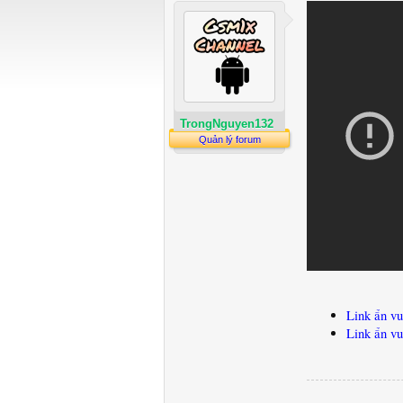
TrongNguyen132
Quản lý forum
Link ẩn vu
Link ẩn vu