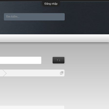
Đăng nhập
↑ ↓
G