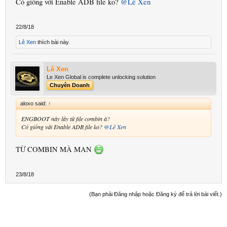
Có giống với Enable ADB file ko?
@Lê Xen
22/8/18
Lê Xen
thích bài này.
Lê Xen
Le Xen Global is complete unlocking solution
Chuyên Doanh
aloxo said:
↑
ENGBOOT này lấy từ file combin à?
Có giống với Enable ADB file ko?
@Lê Xen
TỪ COMBIN MÀ MAN
23/8/18
(Bạn phải Đăng nhập hoặc Đăng ký để trả lời bài viết.)