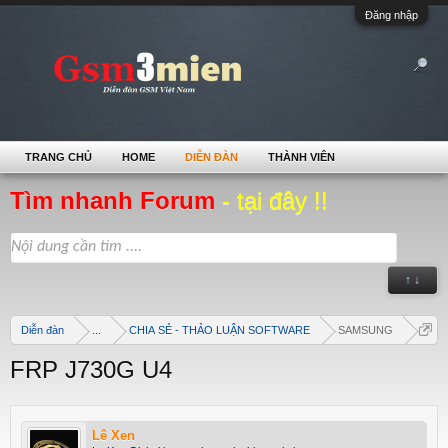
Đăng nhập
TRANG CHỦ
HOME
DIỄN ĐÀN
THÀNH VIÊN
Tìm nhanh Forum
- tại đây !!
↑ ↓
Diễn đàn
...
CHIA SẺ - THẢO LUẬN SOFTWARE
SAMSUNG
FRP J730G U4
Lê Xen