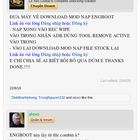
Le Xen Global is complete unlocking solution
Chuyên Doanh
ĐƯA MÁY VỀ DOWNLOAD MOD NẠP ENGBOOT
Link ẩn vui lòng
Đăng nhập
hoặc
Đăng ký
- NẠP XONG VÀO REC WIPE
VÀO TRONG NHẬN ADB DÙNG TOOL REMOVE ACTIVE
VÀO TRONG
- VÀO LẠI DOWNLOAD MOD NẠP FILE STOCK LẠI
Link ẩn vui lòng
Đăng nhập
hoặc
Đăng ký
E CHỈ CHIA SẺ AI BIẾT RỒI BỎ QUA DÙM E THANKS
DONE.!!!!
Last edited:
25/8/18
22/8/18
Dtddthanhphong
,
TrongNguyen132
and
aloxo
like this.
aloxo
Quản lý forum
ENGBOOT này lấy từ file combin à?