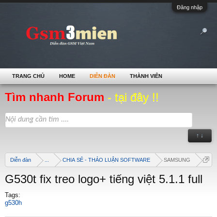
Đăng nhập
TRANG CHỦ
HOME
DIỄN ĐÀN
THÀNH VIÊN
Tìm nhanh Forum
- tại đây !!
↑ ↓
Diễn đàn
...
CHIA SẺ - THẢO LUẬN SOFTWARE
SAMSUNG
G530t fix treo logo+ tiếng việt 5.1.1 full
Tags:
g530h