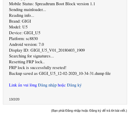
Mobile Status: Spreadtrum Boot Block version 1.1
Sending mainloader...
Reading info...
Brand: GIGI
Model: U5
Device: GIGI_U5
Platform: sc8830
Android version: 7.0
Display ID: GIGI_U5_V01_20180403_1909
Searching for signatures...
Resetting FRP lock..
FRP lock is successfully reseted!
Backup saved as GIGI_U5_12-02-2020_10-34-31.dump file
Link ẩn vui lòng
Đăng nhập
hoặc
Đăng ký
13/2/20
(Bạn phải Đăng nhập hoặc Đăng ký để trả lời bài viết.)