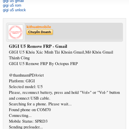
gigi u5 gmail
gigi u5 rom
gigi u5 unlock
kithuatmobile
Chuyên Doanh
GIGI U5 Remove FRP - Gmail
GIGI U5 Khóa Xác Minh Tài Khoản Gmail,Mở Khóa Gmail
Thành Công
GIGI U5 Remove FRP By Octopus FRP
@thanhnamPDAviet
Platform: GIGI
Selected model: U5
Please, reconnect battery, press and hold "Vol+" or "Vol-" button
and connect USB cable.
Searching for a phone. Please wait...
Found phone on COM70
Connecting...
Mobile Status: SPRD3
Sending preloader...