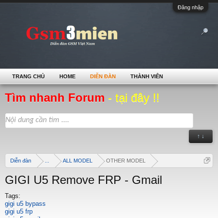
Đăng nhập
TRANG CHỦ
HOME
DIỄN ĐÀN
THÀNH VIÊN
Tìm nhanh Forum
- tại đây !!
↑ ↓
Diễn đàn
...
ALL MODEL
OTHER MODEL
GIGI U5 Remove FRP - Gmail
Tags:
gigi u5 bypass
gigi u5 frp