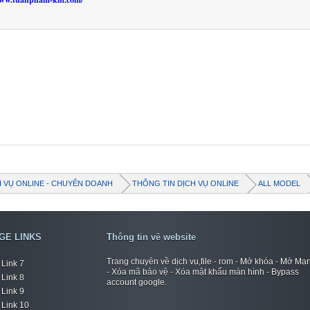
H VỤ ONLINE - CHUYÊN DOANH
THÔNG TIN DỊCH VỤ ONLINE
ALL MODEL
GE LINKS
Thông tin về website
Trang chuyên về dịch vụ,file - rom - Mở khóa - Mở Mạ
Link 7
- Xóa mã bảo vệ - Xóa mật khẩu màn hình - Bypass
Link 8
account google.
Link 9
Link 10