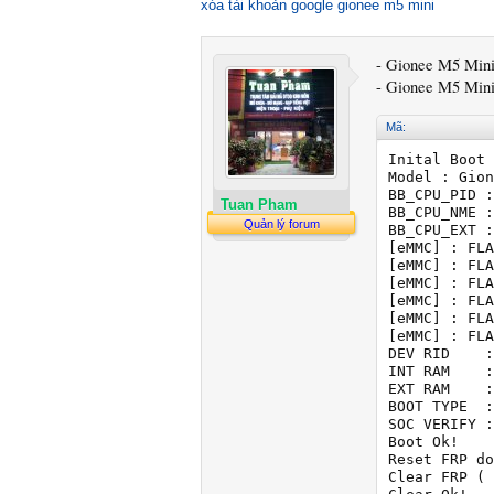
xóa tài khoản google gionee m5 mini
- Gionee M5 Mini
- Gionee M5 Mini
Mã:
Inital Boot 
Model : Gion
BB_CPU_PID :
Tuan Pham
BB_CPU_NME :
Quản lý forum
BB_CPU_EXT :
[eMMC] : FLA
[eMMC] : FLA
[eMMC] : FLA
[eMMC] : FLA
[eMMC] : FLA
[eMMC] : FLA
DEV RID    :
INT RAM    :
EXT RAM    :
BOOT TYPE  :
SOC VERIFY :
Boot Ok!

Reset FRP do
Clear FRP ( 