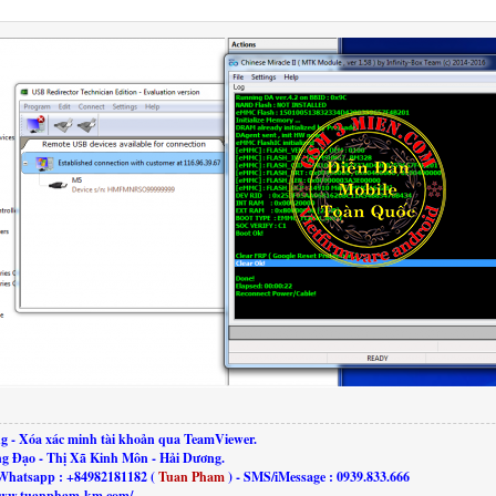
g - Xóa xác minh tài khoản qua TeamViewer.
ng Đạo - Thị Xã Kinh Môn - Hải Dương.
Whatsapp : +84982181182 (
Tuan Pham
) - SMS/iMessage : 0939.833.666
//www.tuanpham-km.com/