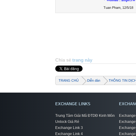
Tuan Pham
,
12/5/18
Chia sẻ
trang này
TRANG CHỦ
Diễn đàn
THÔNG TIN DỊC
EXCHANGE LINKS
EXCHAN
Trung Tâm Giải Mã ĐTDĐ Kinh Môn
Exchange 
Unlock Giá Rẻ
Exchange 
Exchange Link 3
Exchange 
Exchange Link 4
Exchange 