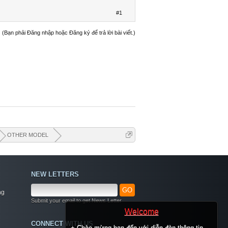
#1
(Bạn phải Đăng nhập hoặc Đăng ký để trả lời bài viết.)
OTHER MODEL
NEW LETTERS
GO
ng
Submit your email to get News Letter
Welcome
CONNECT WITH US
+ Chào mừng bạn đến với diễn đàn thông tin