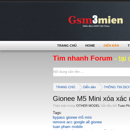
TRANG CHỦ
HOME
DIỄN ĐÀN
T
Tìm nhanh Forum
- tại 
TRANG CHỦ
Diễn đàn
THÔNG TIN DỊC
Gionee M5 Mini xóa xác 
Thảo luận trong '
OTHER MODEL
' bắt đầu bởi
Tuan P
Tags:
bypass gionee m5 mini
remove acc google all gionee
tuan pham mobile