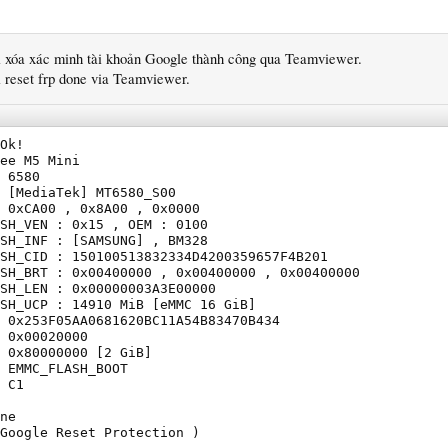
 xóa xác minh tài khoản Google thành công qua Teamviewer.
 reset frp done via Teamviewer.
Ok!

ee M5 Mini

 6580

 [MediaTek] MT6580_S00

 0xCA00 , 0x8A00 , 0x0000

SH_VEN : 0x15 , OEM : 0100

SH_INF : [SAMSUNG] , BM328

SH_CID : 150100513832334D4200359657F4B201

SH_BRT : 0x00400000 , 0x00400000 , 0x00400000

SH_LEN : 0x00000003A3E00000

SH_UCP : 14910 MiB [eMMC 16 GiB]

 0x253F05AA0681620BC11A54B83470B434

 0x00020000

 0x80000000 [2 GiB]

 EMMC_FLASH_BOOT

 C1

ne

Google Reset Protection )
