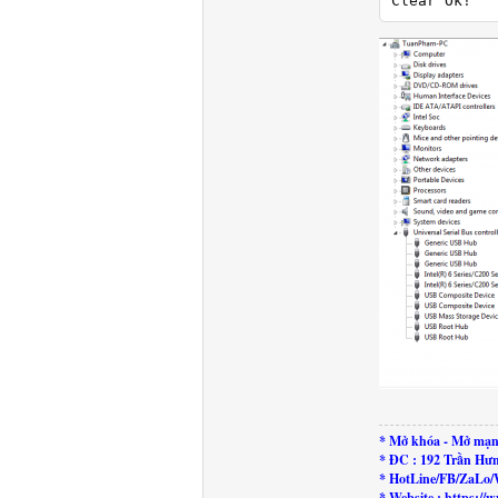
Clear Ok!
* Mở khóa - Mở mạn
* ĐC : 192 Trần Hư
* HotLine/FB/ZaLo/
* Website : https: