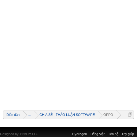
Diễn đàn
...
CHIA SẺ - THẢO LUẬN SOFTWARE
OPPO
Designed by
Brivium LLC.
Hydrogen
Tiếng Việt
Liên hệ
Trợ giúp