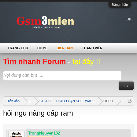
Đăng nhập
TRANG CHỦ
HOME
DIỄN ĐÀN
THÀNH VIÊN
Tìm nhanh Forum
- tại đây !!
↑ ↓
Diễn đàn
...
CHIA SẺ - THẢO LUẬN SOFTWARE
OPPO
hỏi ngu nâng cấp ram
TrongNguyen132