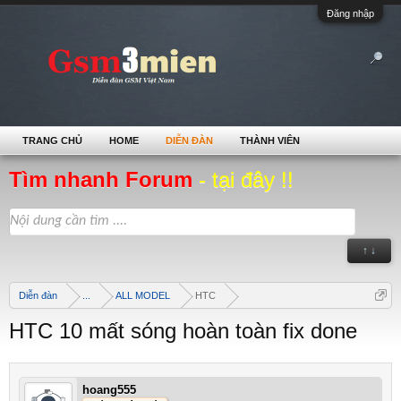
Đăng nhập
TRANG CHỦ
HOME
DIỄN ĐÀN
THÀNH VIÊN
Tìm nhanh Forum
- tại đây !!
↑ ↓
Diễn đàn
...
ALL MODEL
HTC
HTC 10 mất sóng hoàn toàn fix done
hoang555