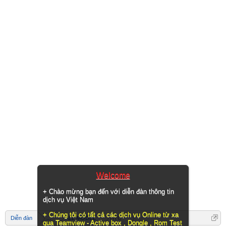
Welcome
+ Chào mừng bạn đến với diễn đàn thông tin
dịch vụ Việt Nam
+ Chúng tôi có tất cả các dịch vụ Online từ xa
Diễn đàn
...
ALL MODEL
HTC
qua Teamview - Active box , Dongle , Rom Test