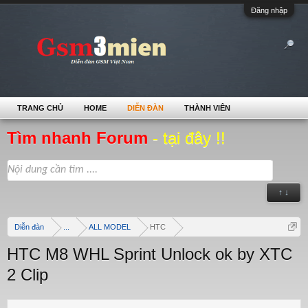
Đăng nhập
TRANG CHỦ
HOME
DIỄN ĐÀN
THÀNH VIÊN
Tìm nhanh Forum
- tại đây !!
↑ ↓
Diễn đàn
...
ALL MODEL
HTC
HTC M8 WHL Sprint Unlock ok by XTC
2 Clip