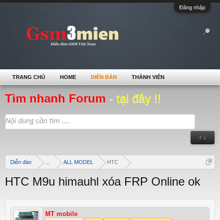
Đăng nhập
TRANG CHỦ
HOME
DIỄN ĐÀN
THÀNH VIÊN
Tìm nhanh Forum
- tại đây !!
↑ ↓
Diễn đàn
...
ALL MODEL
HTC
HTC M9u himauhl xóa FRP Online ok
MT mobile