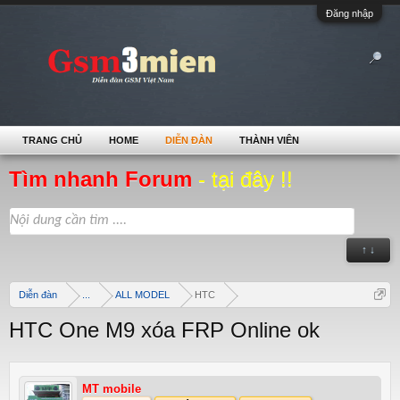
Đăng nhập
TRANG CHỦ
HOME
DIỄN ĐÀN
THÀNH VIÊN
Tìm nhanh Forum
- tại đây !!
↑ ↓
Diễn đàn
...
ALL MODEL
HTC
HTC One M9 xóa FRP Online ok
MT mobile