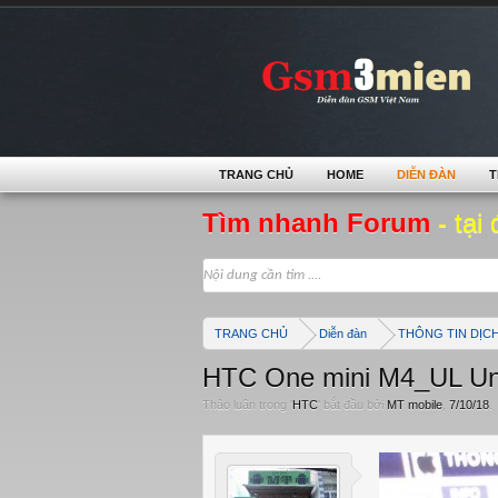
TRANG CHỦ
HOME
DIỄN ĐÀN
T
Tìm nhanh Forum
- tại 
TRANG CHỦ
Diễn đàn
THÔNG TIN DỊC
HTC One mini M4_UL Unl
Thảo luận trong '
HTC
' bắt đầu bởi
MT mobile
,
7/10/18
.