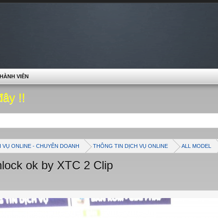
HÀNH VIÊN
đây !!
H VỤ ONLINE - CHUYÊN DOANH
THÔNG TIN DỊCH VỤ ONLINE
ALL MODEL
ock ok by XTC 2 Clip