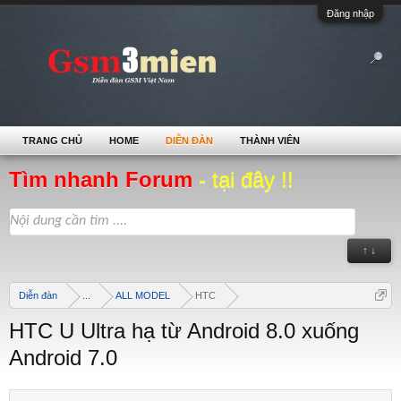
Đăng nhập
TRANG CHỦ
HOME
DIỄN ĐÀN
THÀNH VIÊN
Tìm nhanh Forum
- tại đây !!
↑ ↓
Diễn đàn
...
ALL MODEL
HTC
HTC U Ultra hạ từ Android 8.0 xuống
Android 7.0