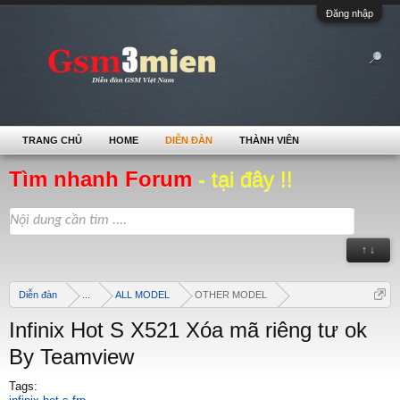
Đăng nhập
TRANG CHỦ
HOME
DIỄN ĐÀN
THÀNH VIÊN
Tìm nhanh Forum
- tại đây !!
↑ ↓
Diễn đàn
...
ALL MODEL
OTHER MODEL
Infinix Hot S X521 Xóa mã riêng tư ok
By Teamview
Tags: