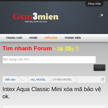
Đăng nhập
TRANG CHỦ
HOME
DIỄN ĐÀN
THÀNH VIÊN
Tìm nhanh Forum
- tại đây !!
↑ ↓
Diễn đàn
...
ALL MODEL
OTHER MODEL
Intex Aqua Classic Mini xóa mã bảo vệ
ok.