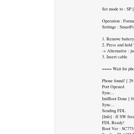
Set mode to : SP
Operation : Format
Settings : SmartF
1. Remove battery.
2. Press and hol
-> Alternative :
3. Insert cable
==== Wait for pho
Phone found! [ 29
Port Opened
Sync...
InitBoot Done [ 0
Sync...
Sending FDL
[Info] : If SW fr
FDL Ready!
Boot Ver : SC773