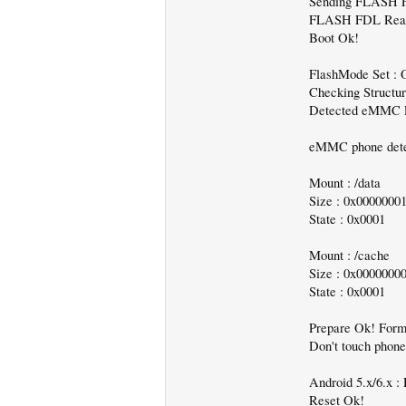
Sending FLASH
FLASH FDL Rea
Boot Ok!
FlashMode Set : 
Checking Structure
Detected eMMC Fl
eMMC phone detec
Mount : /data
Size : 0x0000000
State : 0x0001
Mount : /cache
Size : 0x0000000
State : 0x0001
Prepare Ok! Form
Don't touch phone
Android 5.x/6.x 
Reset Ok!