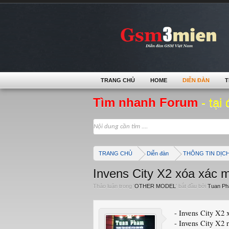
TRANG CHỦ
HOME
DIỄN ĐÀN
T
Tìm nhanh Forum
- tại 
TRANG CHỦ
Diễn đàn
THÔNG TIN DỊC
Invens City X2 xóa xác m
Thảo luận trong '
OTHER MODEL
' bắt đầu bởi
Tuan P
- Invens City X2 
- Invens City X2 r