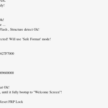
 FDL
dy!
Ok!
 ...
ash , Structure detect Ok!
ted! Will use 'Safe Format' mode!
1627F7000
009600000
at Ok!
, until it fully bootup to "Welcome Screen"!
: Reset FRP Lock