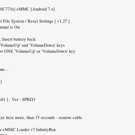
 [SC773x] eMMC [Android 7.x]
 File System / Reset Settings [ v1.27 ]
ormat is On
 Insert battery back
d 'VolumeUp' and 'VolumeDown' keys
 just ONE 'VolumeUp' or 'VolumeDown' key
ne...
 ]
x81 ] , Ver : SPRD3
eeze here more, than 15 seconds - remove cable
x eMMC Loader v7 InfinityBox