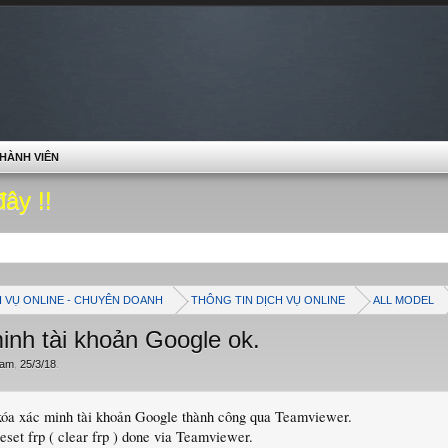
HÀNH VIÊN
đây !!
H VỤ ONLINE - CHUYÊN DOANH
THÔNG TIN DỊCH VỤ ONLINE
ALL MODEL
inh tài khoản Google ok.
ham
,
25/3/18
.
xóa xác minh tài khoản Google thành công qua Teamviewer.
eset frp ( clear frp ) done via Teamviewer.