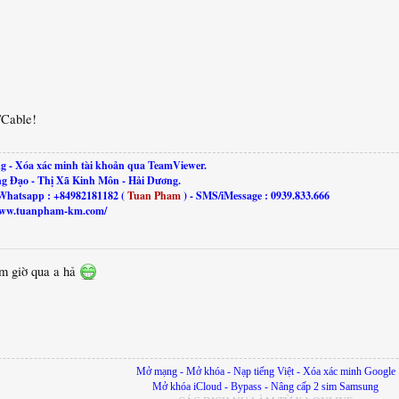
/Cable!
g - Xóa xác minh tài khoản qua TeamViewer.
ng Đạo - Thị Xã Kinh Môn - Hải Dương.
Whatsapp : +84982181182 (
Tuan Pham
) - SMS/iMessage : 0939.833.666
//www.tuanpham-km.com/
àm giờ qua a hả
Mở mạng - Mở khóa - Nạp tiếng Việt - Xóa xác minh Google
Mở khóa iCloud - Bypass - Nâng cấp 2 sim Samsung