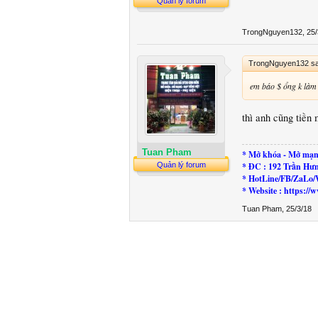
Quản lý forum
TrongNguyen132
,
25/
TrongNguyen132 sa
em báo $ ổng k làm
thì anh cũng tiền
Tuan Pham
* Mở khóa - Mở mạn
* ĐC : 192 Trần Hư
Quản lý forum
* HotLine/FB/ZaLo/
* Website : https:
Tuan Pham
,
25/3/18