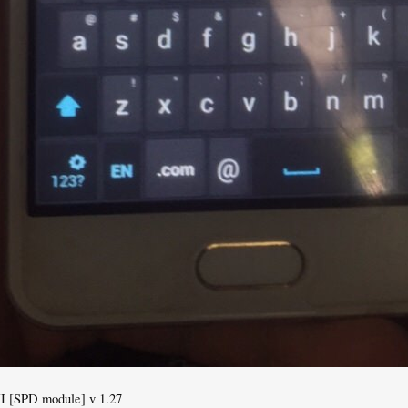
II [SPD module] v 1.27