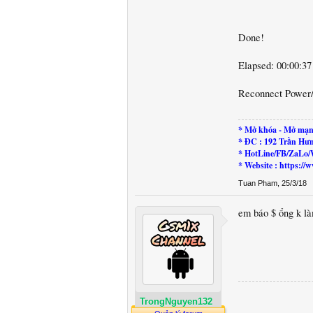
Done!
Elapsed: 00:00:37
Reconnect Power
* Mở khóa - Mở mạn
* ĐC : 192 Trần Hư
* HotLine/FB/ZaLo/
* Website : https:
Tuan Pham
,
25/3/18
em báo $ ổng k l
TrongNguyen132