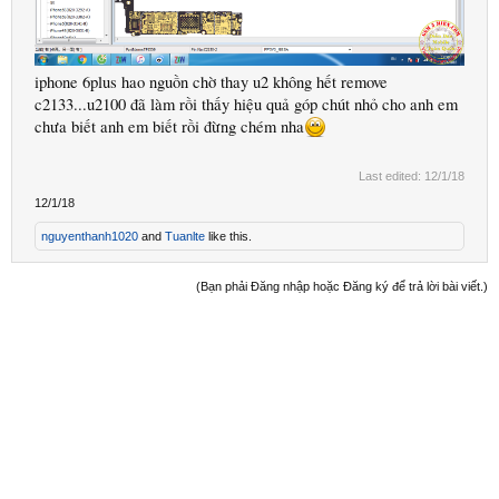
iphone 6plus hao nguồn chờ thay u2 không hết remove
c2133...u2100 đã làm rồi thấy hiệu quả góp chút nhỏ cho anh em
chưa biết anh em biết rồi đừng chém nha
Last edited:
12/1/18
12/1/18
nguyenthanh1020
and
Tuanlte
like this.
(Bạn phải Đăng nhập hoặc Đăng ký để trả lời bài viết.)