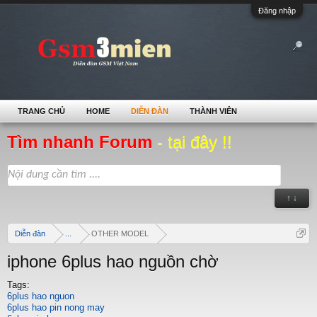
Đăng nhập
TRANG CHỦ
HOME
DIỄN ĐÀN
THÀNH VIÊN
Tìm nhanh Forum
- tại đây !!
↑ ↓
Diễn đàn
...
OTHER MODEL
iphone 6plus hao nguồn chờ
Tags:
6plus hao nguon
6plus hao pin nong may