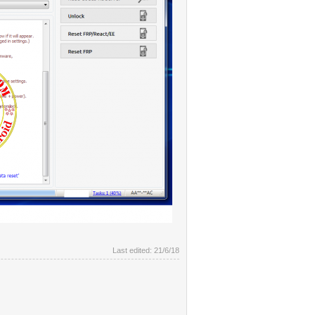
Last edited:
21/6/18