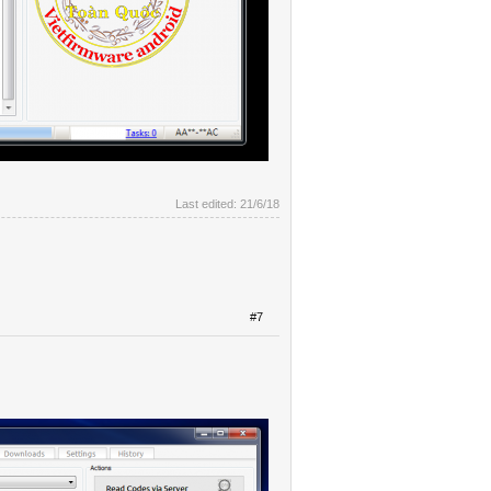
Last edited:
21/6/18
#7