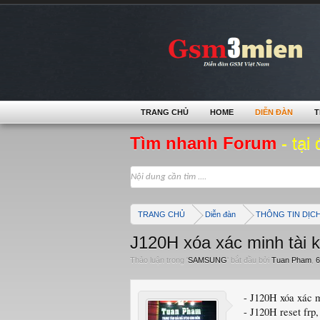
TRANG CHỦ
HOME
DIỄN ĐÀN
T
Tìm nhanh Forum
- tại 
TRANG CHỦ
Diễn đàn
THÔNG TIN DỊC
J120H xóa xác minh tài 
Thảo luận trong '
SAMSUNG
' bắt đầu bởi
Tuan Pham
,
6
- J120H xóa xác 
- J120H reset frp