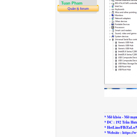
Tuan Pham
Quản lý forum
* Mở khóa - Mở mạn
* ĐC : 192 Trần Hư
* HotLine/FB/ZaLo/
* Website : https: