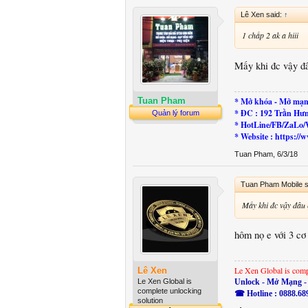
Lê Xen said:
↑
1 chấp 2 ak a hiii
Mấy khi đc vậy đ
* Mở khóa - Mở mạn
Tuan Pham
* ĐC : 192 Trần Hư
Quản lý forum
* HotLine/FB/ZaLo/
* Website : https:
Tuan Pham
,
6/3/18
Tuan Pham Mobile s
Mấy khi đc vậy đâu
hôm nọ e với 3 cơ
Le Xen Global is comp
Lê Xen
Le Xen Global is
Unlock - Mở Mạng - 
complete unlocking
☎ Hotline : 0888.68
solution