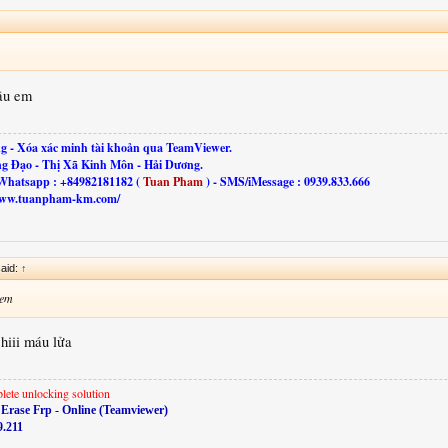
âu em
g - Xóa xác minh tài khoản qua TeamViewer.
ng Đạo - Thị Xã Kinh Môn - Hải Dương.
Whatsapp : +84982181182 (
Tuan Pham
) - SMS/iMessage : 0939.833.666
//www.tuanpham-km.com/
aid:
↑
 em
 hiii máu lửa
lete unlocking solution
Erase Frp - Online (Teamviewer)
9.211