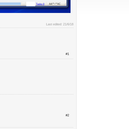
Last edited:
21/6/18
#1
#2