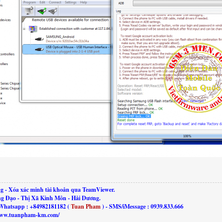
g - Xóa xác minh tài khoản qua TeamViewer.
ng Đạo - Thị Xã Kinh Môn - Hải Dương.
Whatsapp : +84982181182 (
Tuan Pham
) - SMS/iMessage : 0939.833.666
//www.tuanpham-km.com/