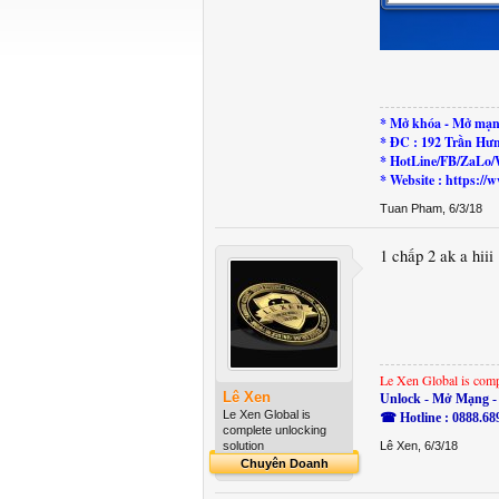
* Mở khóa - Mở mạn
* ĐC : 192 Trần Hư
* HotLine/FB/ZaLo/
* Website : https:
Tuan Pham
,
6/3/18
1 chấp 2 ak a hiii
Le Xen Global is comp
Lê Xen
Unlock - Mở Mạng - 
Le Xen Global is
☎ Hotline : 0888.68
complete unlocking
solution
Lê Xen
,
6/3/18
Chuyên Doanh