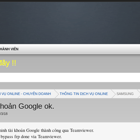
HÀNH VIÊN
đây !!
H VỤ ONLINE - CHUYÊN DOANH
THÔNG TIN DỊCH VỤ ONLINE
SAMSUNG
khoản Google ok.
/3/18
.
minh tài khoản Google thành công qua Teamviewer.
, bypass frp done via Teamviewer.