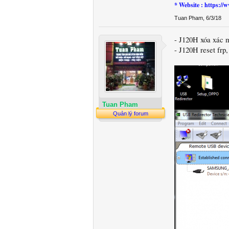
* Website : https:
Tuan Pham
,
6/3/18
- J120H xóa xác 
- J120H reset frp
Tuan Pham
Quản lý forum