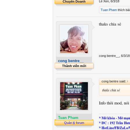
Lê Xen
,
6/3/18
Chuyên Doanh
Tuan Pham
thích bài
thaks chia sẻ
cong bentre__
,
6/3/18
cong bentre__
Thành viên mới
cong bentre said:
↑
thaks chia sẻ
Info thôi mod, nó
* Mở khóa - Mở mạn
Tuan Pham
* ĐC : 192 Trần Hư
Quản lý forum
* HotLine/FB/ZaLo/