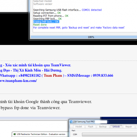
g - Xóa xác minh tài khoản qua TeamViewer.
ng Đạo - Thị Xã Kinh Môn - Hải Dương.
Whatsapp : +84982181182 (
Tuan Pham
) - SMS/iMessage : 0939.833.666
//www.tuanpham-km.com/
minh tài khoản Google thành công qua Teamviewer.
, bypass frp done via Teamviewer.