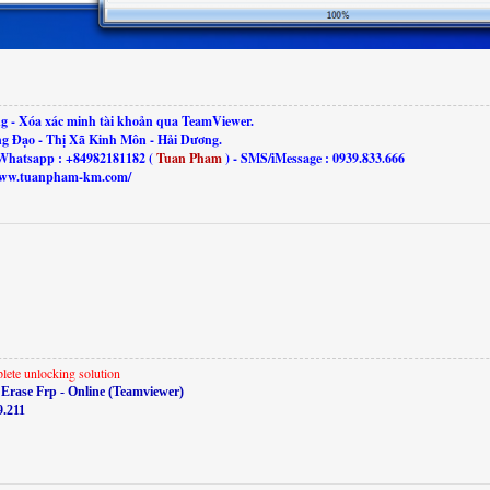
g - Xóa xác minh tài khoản qua TeamViewer.
ng Đạo - Thị Xã Kinh Môn - Hải Dương.
Whatsapp : +84982181182 (
Tuan Pham
) - SMS/iMessage : 0939.833.666
//www.tuanpham-km.com/
lete unlocking solution
Erase Frp - Online (Teamviewer)
9.211