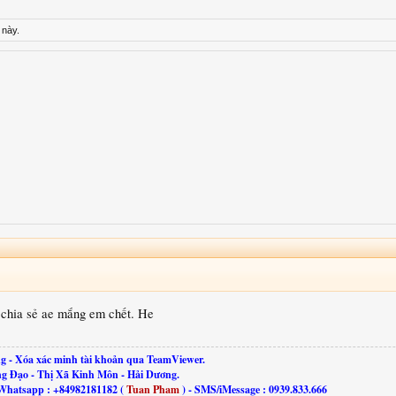
 này.
i chia sẻ ae mắng em chết. He
g - Xóa xác minh tài khoản qua TeamViewer.
ng Đạo - Thị Xã Kinh Môn - Hải Dương.
Whatsapp : +84982181182 (
Tuan Pham
) - SMS/iMessage : 0939.833.666