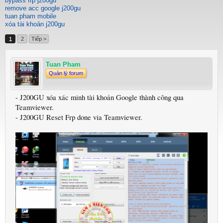
bypass frp j200gu
remove acc google j200gu
tuan pham mobile
xóa tài khoản j200gu
1
2
Tiếp >
Tuan Pham
Quản lý forum
- J200GU xóa xác minh tài khoản Google thành công qua
Teamviewer.
- J200GU Reset Frp done via Teamviewer.