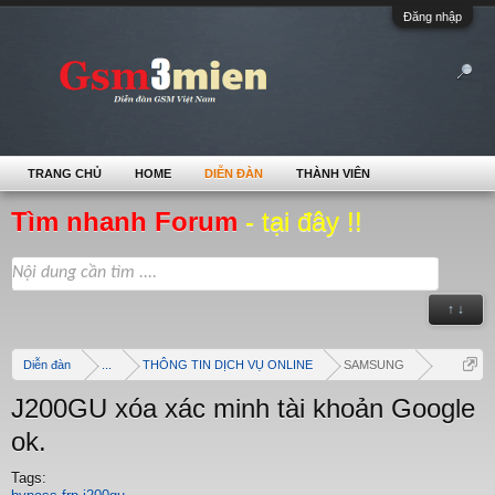
Đăng nhập
TRANG CHỦ
HOME
DIỄN ĐÀN
THÀNH VIÊN
Tìm nhanh Forum
- tại đây !!
↑ ↓
Diễn đàn
...
THÔNG TIN DỊCH VỤ ONLINE
SAMSUNG
J200GU xóa xác minh tài khoản Google
ok.
Tags: