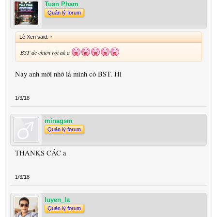
Tuan Pham
Quản lý forum
Lê Xen said:
↑
BST dc chiến rồi ak a
Nay anh mới nhớ là mình có BST. Hi
1/3/18
minagsm
Quản lý forum
THANKS CÁC a
1/3/18
luyen_la
Quản lý forum