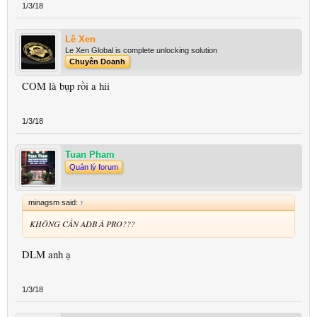
1/3/18
Lê Xen
Le Xen Global is complete unlocking solution
Chuyên Doanh
COM là bụp rồi a hii
1/3/18
Tuan Pham
Quản lý forum
minagsm said:
↑
KHÔNG CẦN ADB À PRO???
DLM anh ạ
1/3/18