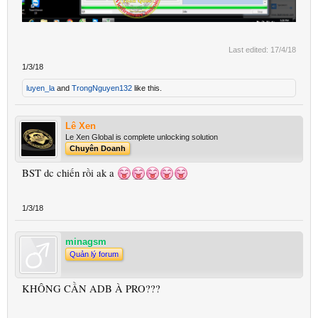
Last edited:
17/4/18
1/3/18
luyen_la
and
TrongNguyen132
like this.
Lê Xen
Le Xen Global is complete unlocking solution
Chuyên Doanh
BST dc chiến rồi ak a
1/3/18
minagsm
Quản lý forum
KHÔNG CẦN ADB À PRO???