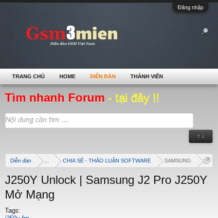
Đăng nhập
TRANG CHỦ
HOME
DIỄN ĐÀN
THÀNH VIÊN
Tìm nhanh Forum
- tại đây !!
↑ ↓
Diễn đàn
...
CHIA SẺ - THẢO LUẬN SOFTWARE
SAMSUNG
J250Y Unlock | Samsung J2 Pro J250Y
Mở Mạng
Tags: