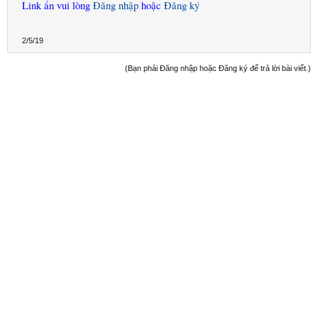
Reading RAM data...[S1:OK]..[N2:OK]..[N3:OK]...OK

Link ẩn vui lòng
Đăng nhập
hoặc
Đăng ký
Rebooting device to NORMAL mode...OK

Searching security key...OK

Searching HASH signature...[HSU:NA]...OK

2/5/19
Searching security HMAC...OK

Calculating...[IDX:OK]...[HASH:OK]...[PLN:OK]...OK

Validating security data...PASSED

(Bạn phải Đăng nhập hoặc Đăng ký để trả lời bài viết.)
Sending data to SERVER...OK

Waiting for SERVER response (may take few minutes).
Sending unlock codes to phone...OK

Operation successful.

91368404

60720284