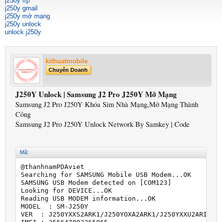
j250y frp
j250y gmail
j250y mở mạng
j250y unlock
unlock j250y
kithuatmobile
Chuyên Doanh
J250Y Unlock | Samsung J2 Pro J250Y Mở Mạng
Samsung J2 Pro J250Y Khóa Sim Nhà Mạng,Mở Mạng Thành
Công
Samsung J2 Pro J250Y Unlock Network By Samkey | Code
Mã:
@thanhnamPDAviet

Searching for SAMSUNG Mobile USB Modem...OK

SAMSUNG USB Modem detected on [COM123]

Looking for DEVICE...OK

Reading USB MODEM information...OK

MODEL  : SM-J250Y

VER  : J250YXXS2ARK1/J250YOXA2ARK1/J250YXXU2ARI1/J2