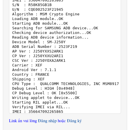
IMEI : 356647092265865

S/N  : R58K85GB1B

U/N  : CQE002523F21945

Algorithm : MSM Crypto Engine

Loading ADB module..OK

Starting ADB module...OK

Searching for SAMSUNG ADB device...OK

Checking device authorization...OK

Reading ADB device information...

Device Model : SM-J250Y

ADB Serial Number : 2523F219

AP Ver : J250YXXS2ARK1

CP Ver : J250YXXU2ARI1

CSC Ver : J250YOXA2ARK1

Carrier : XEF

Android Ver : 7.1.1

Country : FRANCE

Shipping : XEF

CPU Type :  QUALCOMM TECHNOLOGIES, INC MSM8917

Debug Level : HIGH [0x4948]

CP Debug Level : OK [0x5500]

Writing applet to device...OK

Starting RIL applet...OK

Verifying IMEI via RIL...

IMEI : 356647092265865

Launching CP CRASH...[ALG:4]...OK

Link ẩn vui lòng
Đăng nhập
hoặc
Đăng ký
Waiting for UPLOAD MODE...[COM77]...OK

Preparing to read data...OK
