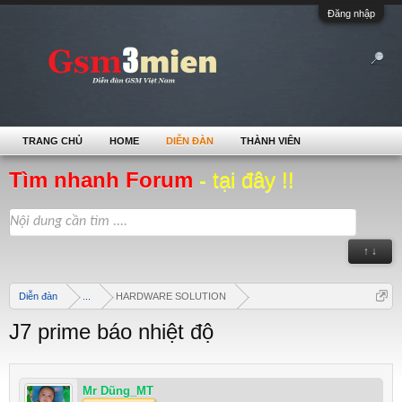
Đăng nhập
TRANG CHỦ
HOME
DIỄN ĐÀN
THÀNH VIÊN
Tìm nhanh Forum
- tại đây !!
↑ ↓
Diễn đàn
...
HARDWARE SOLUTION
J7 prime báo nhiệt độ
Mr Dũng_MT