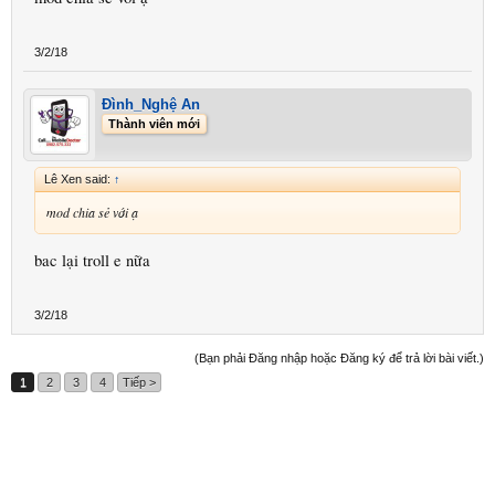
3/2/18
Đình_Nghệ An
Thành viên mới
Lê Xen said:
↑
mod chia sẻ với ạ
bac lại troll e nữa
3/2/18
(Bạn phải Đăng nhập hoặc Đăng ký để trả lời bài viết.)
1
2
3
4
Tiếp >