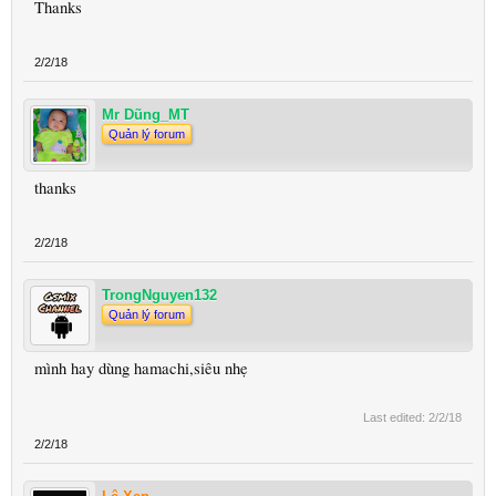
Thanks
2/2/18
Mr Dũng_MT
Quản lý forum
thanks
2/2/18
TrongNguyen132
Quản lý forum
mình hay dùng hamachi,siêu nhẹ
Last edited:
2/2/18
2/2/18