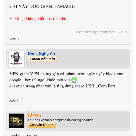
CÁI NÀY ĐƠN GIẢN HAMACHI
Vui lòng không viết hoa toàn bộ
Last edited by a moderator:
2/2/18
2/2/18
Đình_Nghệ An
Thành viên mới
VPN gì thì VPN nhưng gặp cái phần mềm ngây ngây block car
dongle , box thì ngồi khóc mới vui
...
cái quan trọng nhất vẫn là ứng dụng share USB , Com Port
3/2/18
Lê Xen
Le Xen Global is complete unlocking solution
Chuyên Doanh
mod chia sẻ với ạ