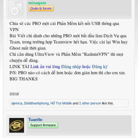
minagsm
Quản lý forum
Chia sẽ các PRO một cái Phần Mềm kết nối USB thông qua
VPN
Bài Viết chỉ dành cho những PRO mới bắt đầu làm Dịch Vụ qua
Team, trong trường hợp Teamview hết hạn. Việc cài lại Win hay
Ghost mất thời gian.
Chỉ cần dùng UltraView và Phần Mềm "RadminVPN" thì mọi
chuyện dễ dàng.
LINK TẢI
Link ẩn vui lòng
Đăng nhập
hoặc
Đăng ký
P/S: PRO nào có cách dễ hơn hoặc đơn giản hơn thì cho em xin.
BIG THANKS
2/2/18
ajemca
,
Dtddthanhphong
,
Hổ Trợ Mobile
and
1 other person
like this.
Tuanlte
Support firmware