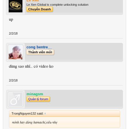
Lê Xen
Le Xen Global is complete unlocking solution
Chuyên Doanh
up
2/2/18
cong bentre__
Thành viên mới
dùng sao nhĩ.. có video ko
2/2/18
minagsm
Quản lý forum
TrongNguyen132 said:
↑
mình hay dùng hamachi,siêu nhẹ