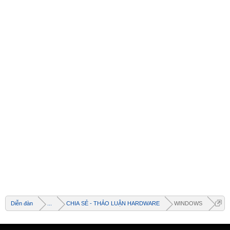
Welcome
+ Chào mừng bạn đến với diễn đàn thông tin
dịch vụ Việt Nam
Diễn đàn
...
CHIA SẺ - THẢO LUẬN HARDWARE
WINDOWS
+ Chúng tôi có tất cả các dịch vụ Online từ xa
qua Teamview - Active box , Dongle , Rom Test
chuẩn cứu máy - Và thông tin giải pháp phần