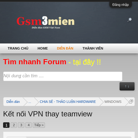
Đăng nhập
TRANG CHỦ
HOME
DIỄN ĐÀN
THÀNH VIÊN
Tìm nhanh Forum
- tại đây !!
↑ ↓
Diễn đàn
...
CHIA SẺ - THẢO LUẬN HARDWARE
WINDOWS
Kết nối VPN thay teamview
1
2
3
4
Tiếp >