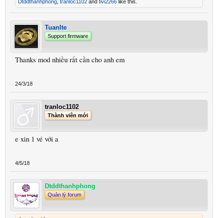
Dtddthanhphong
,
tranloc1102
and
tivi2266
like this.
Tuanlte
Support firmware
Thanks mod nhiều rất cần cho anh em
24/3/18
tranloc1102
Thành viên mới
e xin 1 vé với a
4/5/18
Dtddthanhphong
Quản lý forum