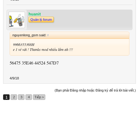
huanit
Quản lý forum
nguyenlong_gsm said:
↑
9966355368H
e 1 vé với ! Thanks mod nhiều lắm ah !!!
56475 35E46 44524 547D7
4/9/18
(Bạn phải Đăng nhập hoặc Đăng ký để trả lời bài viết.)
1
2
3
4
Tiếp >