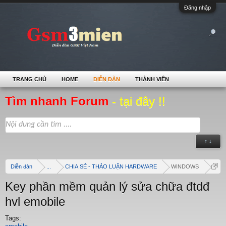
Đăng nhập
TRANG CHỦ
HOME
DIỄN ĐÀN
THÀNH VIÊN
Tìm nhanh Forum
- tại đây !!
↑ ↓
Diễn đàn
...
CHIA SẺ - THẢO LUẬN HARDWARE
WINDOWS
Key phần mềm quản lý sửa chữa đtdđ
hvl emobile
Tags: