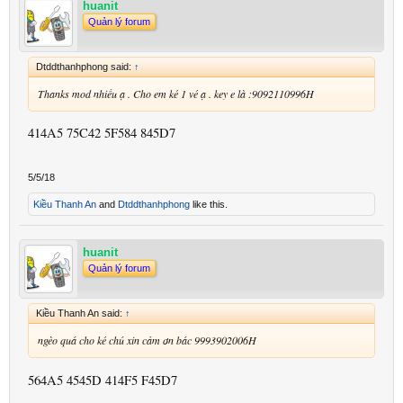
huanit
Quản lý forum
Dtddthanhphong said:
↑
Thanks mod nhiều ạ . Cho em ké 1 vé ạ . key e là :9092110996H
414A5 75C42 5F584 845D7
5/5/18
Kiều Thanh An
and
Dtddthanhphong
like this.
huanit
Quản lý forum
Kiều Thanh An said:
↑
ngèo quá cho ké chú xin cảm ơn bác 9993902006H
564A5 4545D 414F5 F45D7