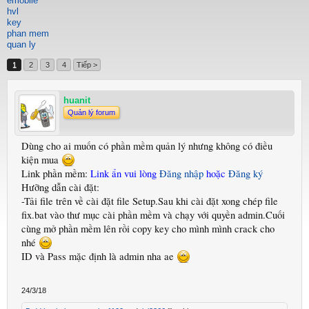
emobile
hvl
key
phan mem
quan ly
1
2
3
4
Tiếp >
huanit
Quản lý forum
Dùng cho ai muốn có phần mềm quản lý nhưng không có điều
kiện mua
Link phần mềm:
Link ẩn vui lòng
Đăng nhập
hoặc
Đăng ký
Hưỡng dẫn cài đặt:
-Tải file trên về cài đặt file Setup.Sau khi cài đặt xong chép file
fix.bat vào thư mục cài phần mềm và chạy với quyền admin.Cuối
cùng mở phần mềm lên rồi copy key cho mình mình crack cho
nhé
ID và Pass mặc định là admin nha ae
24/3/18