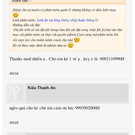
huanit said:
↑
Dùng cho ai muốn có phần mềm quản lý nhưng không có điều kiện mua
Link phần mềm:
Link ẩn vui lòng
Đăng nhập
hoặc
Đăng ký
Hưỡng dẫn cài đặt:
-Tải file trên về cài đặt file Setup.Sau khi cài đặt xong chép file fix.bat vào thư
mục cài phần mềm và chạy với quyền admin.Cuối cùng mở phần mềm lên
rồi copy key cho mình mình crack cho nhé
ID và Pass mặc định là admin nha ae
Thanks mod nhiều ạ . Cho em ké 1 vé ạ . key e là :9092110996H
4/5/18
Kiều Thanh An
ngèo quá cho ké chú xin cảm ơn bác 9993902006H
4/5/18