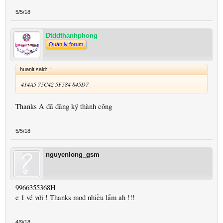
5/5/18
Dtddthanhphong
Quản lý forum
huanit said:
↑
414A5 75C42 5F584 845D7
Thanks A đã đăng ký thành công
5/5/18
nguyenlong_gsm
9966355368H
e 1 vé với ! Thanks mod nhiều lắm ah !!!
4/9/18