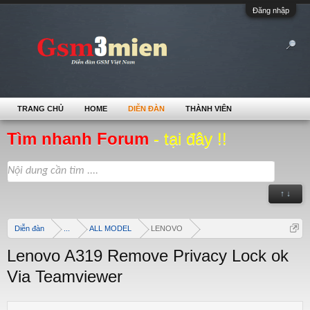
Đăng nhập
TRANG CHỦ
HOME
DIỄN ĐÀN
THÀNH VIÊN
Tìm nhanh Forum
- tại đây !!
↑ ↓
Diễn đàn
...
ALL MODEL
LENOVO
Lenovo A319 Remove Privacy Lock ok
Via Teamviewer