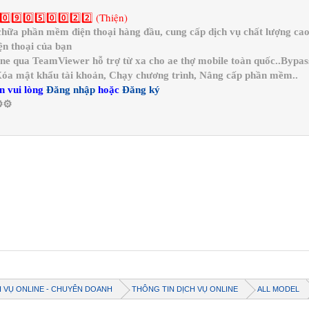
0️⃣9️⃣0️⃣5️⃣0️⃣0️⃣2️⃣2️⃣ (Thiện)
a phần mềm điện thoại hàng đầu, cung cấp dịch vụ chất lượng cao 
n thoại của bạn
ine qua TeamViewer hỗ trợ từ xa cho ae thợ mobile toàn quốc..Bypa
 Xóa mật khẩu tài khoản, Chạy chương trình, Nâng cấp phần mềm..
n vui lòng
Đăng nhập
hoặc
Đăng ký
️⚙️
H VỤ ONLINE - CHUYÊN DOANH
THÔNG TIN DỊCH VỤ ONLINE
ALL MODEL