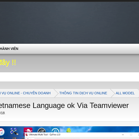
HÀNH VIÊN
đây !!
H VỤ ONLINE - CHUYÊN DOANH
THÔNG TIN DỊCH VỤ ONLINE
ALL MODEL
etnamese Language ok Via Teamviewer
/18
.