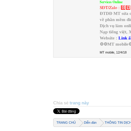
Services Online
SĐT/Zalo : 0️⃣9️⃣
ĐTDĐ MT sửa chữ
về phần mềm điệ
Dịch vụ làm onl
Nạp tiếng việt,
Website :
Link ẩ
⚙️⚙️MT mobile⚙
MT mobile
,
12/4/18
Chia sẻ
trang này
TRANG CHỦ
Diễn đàn
THÔNG TIN DỊC