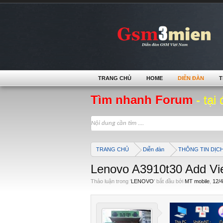
TRANG CHỦ
HOME
DIỄN ĐÀN
T
Tìm nhanh Forum
- tại 
TRANG CHỦ
Diễn đàn
THÔNG TIN DỊC
Lenovo A3910t30 Add Vi
Thảo luận trong '
LENOVO
' bắt đầu bởi
MT mobile
,
12/4