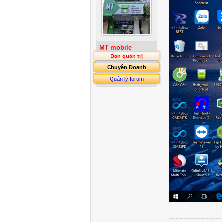
MT mobile
Ban quản trị
Chuyên Doanh
Quản lý forum