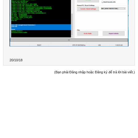
Boot Ok!

Reset FRP

Clear FRP ( Google Reset Protection )

Clear Ok!

Done!
20/10/18
(Bạn phải Đăng nhập hoặc Đăng ký để trả lời bài viết.)