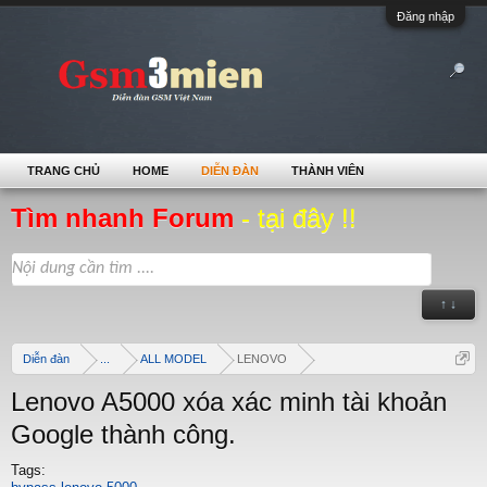
Đăng nhập
TRANG CHỦ
HOME
DIỄN ĐÀN
THÀNH VIÊN
Tìm nhanh Forum
- tại đây !!
↑ ↓
Diễn đàn
...
ALL MODEL
LENOVO
Lenovo A5000 xóa xác minh tài khoản
Google thành công.
Tags: