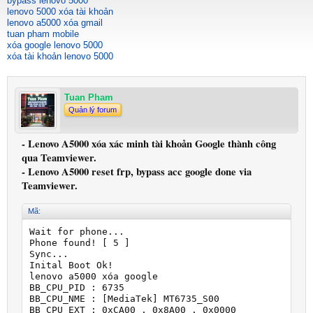
bypass lenovo 5000
lenovo 5000 xóa tài khoản
lenovo a5000 xóa gmail
tuan pham mobile
xóa google lenovo 5000
xóa tài khoản lenovo 5000
Tuan Pham
Quản lý forum
- Lenovo A5000 xóa xác minh tài khoản Google thành công
qua Teamviewer.
- Lenovo A5000 reset frp, bypass acc google done via
Teamviewer.
Mã:
Wait for phone...

Phone found! [ 5 ]

Sync...

Inital Boot Ok!

lenovo a5000 xóa google

BB_CPU_PID : 6735

BB_CPU_NME : [MediaTek] MT6735_S00

BB_CPU_EXT : 0xCA00 , 0x8A00 , 0x0000
