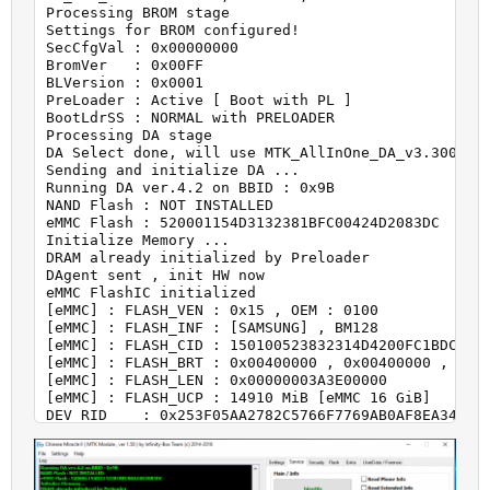
Processing BROM stage

Settings for BROM configured!

SecCfgVal : 0x00000000

BromVer   : 0x00FF

BLVersion : 0x0001

PreLoader : Active [ Boot with PL ]

BootLdrSS : NORMAL with PRELOADER

Processing DA stage

DA Select done, will use MTK_AllInOne_DA_v3.3001.00
Sending and initialize DA ...

Running DA ver.4.2 on BBID : 0x9B

NAND Flash : NOT INSTALLED

eMMC Flash : 520001154D3132381BFC00424D2083DC

Initialize Memory ...

DRAM already initialized by Preloader

DAgent sent , init HW now

eMMC FlashIC initialized

[eMMC] : FLASH_VEN : 0x15 , OEM : 0100

[eMMC] : FLASH_INF : [SAMSUNG] , BM128

[eMMC] : FLASH_CID : 150100523832314D4200FC1BDC8352
[eMMC] : FLASH_BRT : 0x00400000 , 0x00400000 , 0x00
[eMMC] : FLASH_LEN : 0x00000003A3E00000

[eMMC] : FLASH_UCP : 14910 MiB [eMMC 16 GiB]

DEV RID    : 0x253F05AA2782C5766F7769AB0AF8EA34

INT RAM    : 0x00020000

EXT RAM    : 0x80000000 [2 GiB]

BOOT TYPE  : EMMC_FLASH_BOOT

SOC VERIFY : C1
