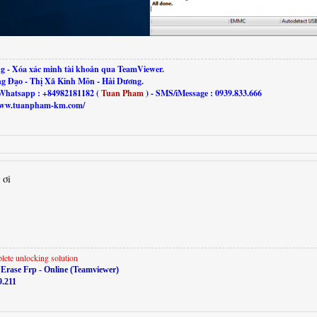
g - Xóa xác minh tài khoản qua TeamViewer.
ng Đạo - Thị Xã Kinh Môn - Hải Dương.
Whatsapp : +84982181182 (
Tuan Pham
) - SMS/iMessage : 0939.833.666
//www.tuanpham-km.com/
 ơi
lete unlocking solution
Erase Frp - Online (Teamviewer)
9.211