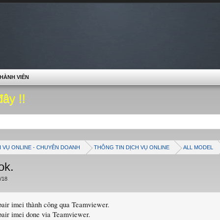
HÀNH VIÊN
đây !!
H VỤ ONLINE - CHUYÊN DOANH
THÔNG TIN DỊCH VỤ ONLINE
ALL MODEL
ok.
/18
.
pair imei thành công qua Teamviewer.
pair imei done via Teamviewer.