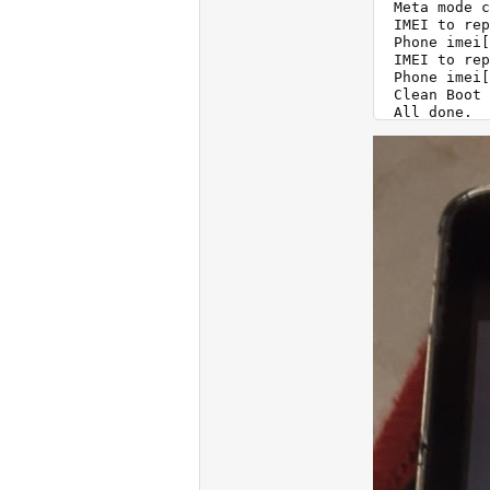
 Meta mode c
 IMEI to rep
 Phone imei[
 IMEI to rep
 Phone imei[
 Clean Boot 
 All done.