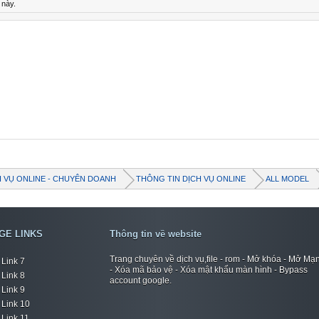
 này.
H VỤ ONLINE - CHUYÊN DOANH
THÔNG TIN DỊCH VỤ ONLINE
ALL MODEL
GE LINKS
Thông tin về website
Trang chuyên về dịch vụ,file - rom - Mở khóa - Mở Mạ
Link 7
- Xóa mã bảo vệ - Xóa mật khẩu màn hình - Bypass
Link 8
account google.
Link 9
Link 10
Link 11