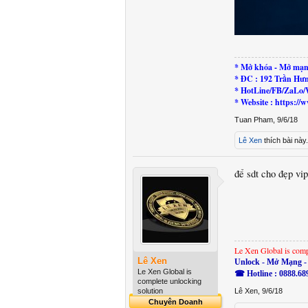
* Mở khóa - Mở mạn
* ĐC : 192 Trần Hư
* HotLine/FB/ZaLo/
* Website : https:
Tuan Pham
,
9/6/18
Lê Xen
thích bài này.
để sdt cho đẹp vip
Le Xen Global is comp
Lê Xen
Unlock - Mở Mạng - 
Le Xen Global is
☎ Hotline : 0888.68
complete unlocking
solution
Lê Xen
,
9/6/18
Chuyên Doanh