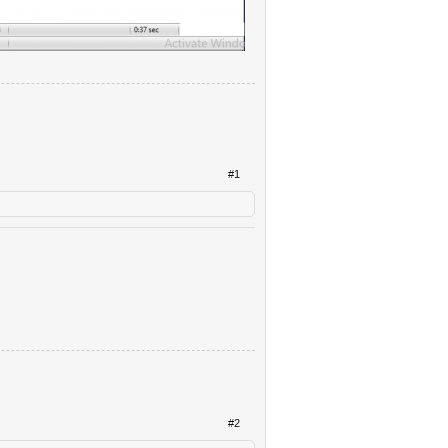
#1
#2