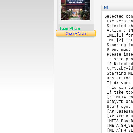
Mã:
Selected con
 Exe version
 Selected ph
Tuan Pham
 Action : IM
Quản lý forum
 IMEI[1] for
 IMEI[2] for
 Scanning fo
 Phone must 
 Please inse
 In some pho
 [8]Detected
 \\?\usb#vid
 Starting ME
 Restarting 
 If drivers 
 This can ta
 If take too
 [31]META Po
 USB\VID_0E8
 Start sync 
 [AP]BaseBan
 [AP]APP_VER
 [META]BaseB
 [META]SW_VE
 [META]HW_VE