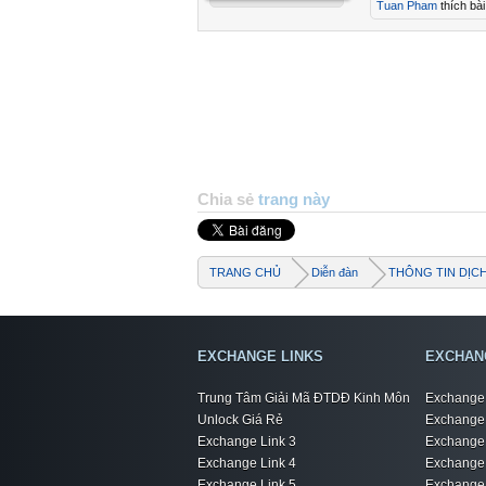
Tuan Pham
thích bài
Chia sẻ
trang này
TRANG CHỦ
Diễn đàn
THÔNG TIN DỊC
EXCHANGE LINKS
EXCHAN
Trung Tâm Giải Mã ĐTDĐ Kinh Môn
Exchange 
Unlock Giá Rẻ
Exchange 
Exchange Link 3
Exchange 
Exchange Link 4
Exchange 
Exchange Link 5
Exchange 