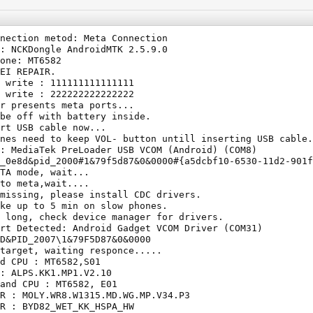
nection metod: Meta Connection

: NCKDongle AndroidMTK 2.5.9.0

one: MT6582

EI REPAIR.

 write : 111111111111111

 write : 222222222222222

r presents meta ports...

be off with battery inside.

rt USB cable now...

nes need to keep VOL- button untill inserting USB cable.

: MediaTek PreLoader USB VCOM (Android) (COM8)

_0e8d&pid_2000#1&79f5d87&0&0000#{a5dcbf10-6530-11d2-901f
TA mode, wait...

to meta,wait....

missing, please install CDC drivers.

ke up to 5 min on slow phones.

 long, check device manager for drivers.

rt Detected: Android Gadget VCOM Driver (COM31)

D&PID_2007\1&79F5D87&0&0000

target, waiting responce.....

d CPU : MT6582,S01

: ALPS.KK1.MP1.V2.10

and CPU : MT6582, E01

R : MOLY.WR8.W1315.MD.WG.MP.V34.P3

R : BYD82_WET_KK_HSPA_HW
