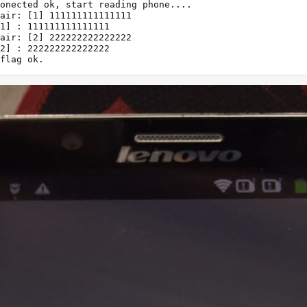
onected ok, start reading phone....

air: [1] 111111111111111

1] : 111111111111111

air: [2] 222222222222222

2] : 222222222222222

flag ok.
