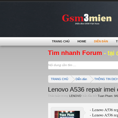
TRANG CHỦ
HOME
DIỄN ĐÀN
T
Tìm nhanh Forum
- tại 
TRANG CHỦ
Diễn đàn
THÔNG TIN DỊC
Lenovo A536 repair imei 
Thảo luận trong '
LENOVO
' bắt đầu bởi
Tuan Pham
,
9/6
- Lenovo A536 re
- Lenovo A536 re