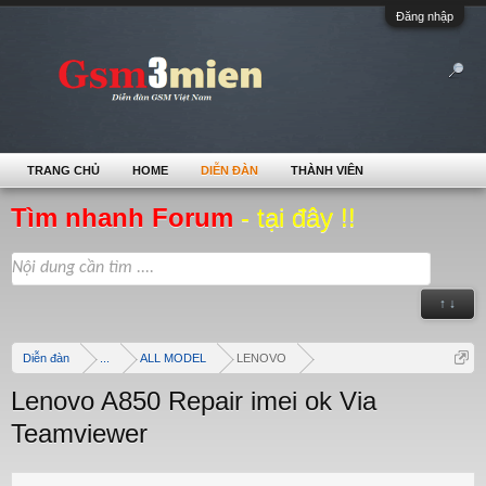
Đăng nhập
TRANG CHỦ
HOME
DIỄN ĐÀN
THÀNH VIÊN
Tìm nhanh Forum
- tại đây !!
↑ ↓
Diễn đàn
...
ALL MODEL
LENOVO
Lenovo A850 Repair imei ok Via
Teamviewer