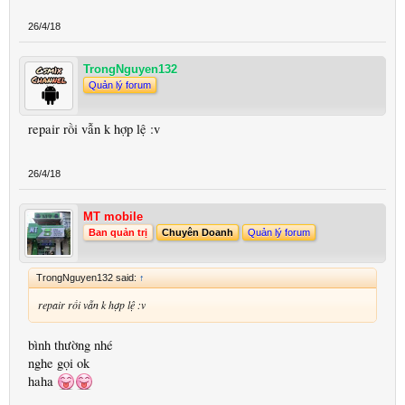
26/4/18
TrongNguyen132
Quản lý forum
repair rồi vẫn k hợp lệ :v
26/4/18
MT mobile
Ban quản trị
Chuyên Doanh
Quản lý forum
TrongNguyen132 said:
↑
repair rồi vẫn k hợp lệ :v
bình thường nhé
nghe gọi ok
haha