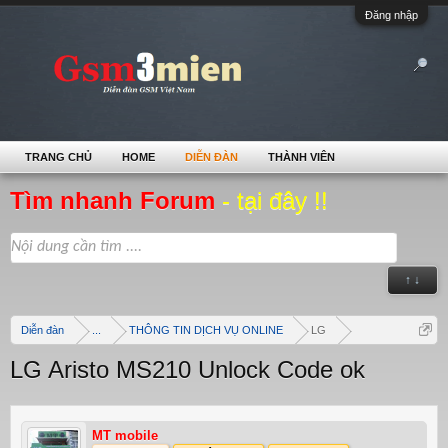
Đăng nhập
TRANG CHỦ
HOME
DIỄN ĐÀN
THÀNH VIÊN
Tìm nhanh Forum
- tại đây !!
↑ ↓
Diễn đàn
...
THÔNG TIN DỊCH VỤ ONLINE
LG
LG Aristo MS210 Unlock Code ok
MT mobile