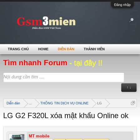
Đăng nhập
TRANG CHỦ
HOME
DIỄN ĐÀN
THÀNH VIÊN
Tìm nhanh Forum
- tại đây !!
↑ ↓
Diễn đàn
...
THÔNG TIN DỊCH VỤ ONLINE
LG
LG G2 F320L xóa mật khẩu Online ok
MT mobile