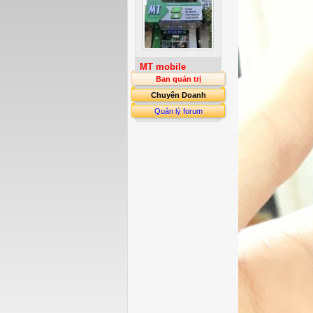
MT mobile
Ban quản trị
Chuyên Doanh
Quản lý forum