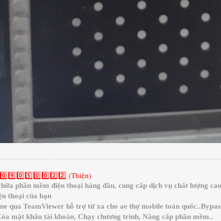
0️⃣9️⃣0️⃣5️⃣0️⃣0️⃣2️⃣2️⃣ (Thiện)
a phần mềm điện thoại hàng đầu, cung cấp dịch vụ chất lượng cao 
n thoại của bạn
ine qua TeamViewer hỗ trợ từ xa cho ae thợ mobile toàn quốc..Bypa
 Xóa mật khẩu tài khoản, Chạy chương trình, Nâng cấp phần mềm..