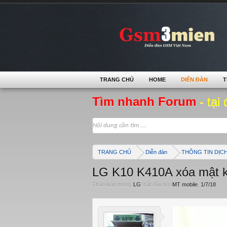
TRANG CHỦ
HOME
DIỄN ĐÀN
T
Tìm nhanh Forum
- tại 
TRANG CHỦ
Diễn đàn
THÔNG TIN DỊC
LG K10 K410A xóa mật k
Thảo luận trong '
LG
' bắt đầu bởi
MT mobile
,
1/7/18
.