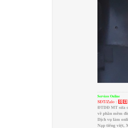
Services Online
SĐT/Zalo : 0️⃣9️⃣
ĐTDĐ MT sửa chữ
về phần mềm điệ
Dịch vụ làm onl
Nạp tiếng việt,