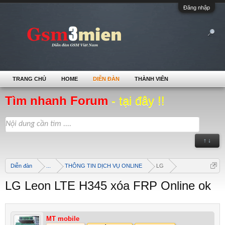
Đăng nhập
TRANG CHỦ
HOME
DIỄN ĐÀN
THÀNH VIÊN
Tìm nhanh Forum
- tại đây !!
↑ ↓
Diễn đàn
...
THÔNG TIN DỊCH VỤ ONLINE
LG
LG Leon LTE H345 xóa FRP Online ok
MT mobile