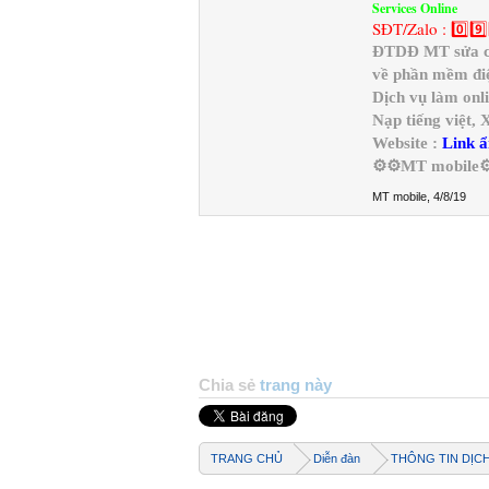
Services Online
SĐT/Zalo : 0️⃣9️⃣
ĐTDĐ MT sửa chữ
về phần mềm điệ
Dịch vụ làm onl
Nạp tiếng việt,
Website :
Link ẩ
⚙️⚙️MT mobile⚙
MT mobile
,
4/8/19
Chia sẻ
trang này
TRANG CHỦ
Diễn đàn
THÔNG TIN DỊC