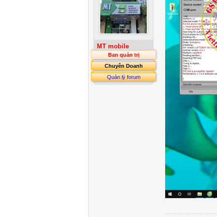
MT mobile
Ban quản trị
Chuyên Doanh
Quản lý forum