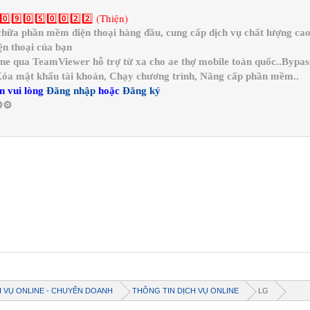
0️⃣9️⃣0️⃣5️⃣0️⃣0️⃣2️⃣2️⃣ (Thiện)
a phần mềm điện thoại hàng đầu, cung cấp dịch vụ chất lượng cao 
n thoại của bạn
ine qua TeamViewer hỗ trợ từ xa cho ae thợ mobile toàn quốc..Bypa
 Xóa mật khẩu tài khoản, Chạy chương trình, Nâng cấp phần mềm..
n vui lòng
Đăng nhập
hoặc
Đăng ký
️⚙️
H VỤ ONLINE - CHUYÊN DOANH
THÔNG TIN DỊCH VỤ ONLINE
LG