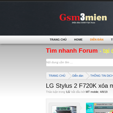
TRANG CHỦ
HOME
DIỄN ĐÀN
T
Tìm nhanh Forum
- tại 
TRANG CHỦ
Diễn đàn
THÔNG TIN DỊC
LG Stylus 2 F720K xóa 
Thảo luận trong '
LG
' bắt đầu bởi
MT mobile
,
4/8/19
.