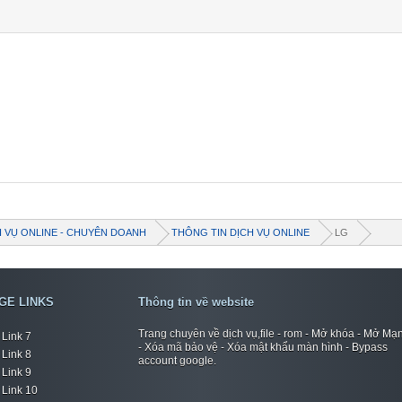
H VỤ ONLINE - CHUYÊN DOANH
THÔNG TIN DỊCH VỤ ONLINE
LG
GE LINKS
Thông tin về website
Trang chuyên về dịch vụ,file - rom - Mở khóa - Mở Mạ
Link 7
- Xóa mã bảo vệ - Xóa mật khẩu màn hình - Bypass
Link 8
account google.
Link 9
Link 10