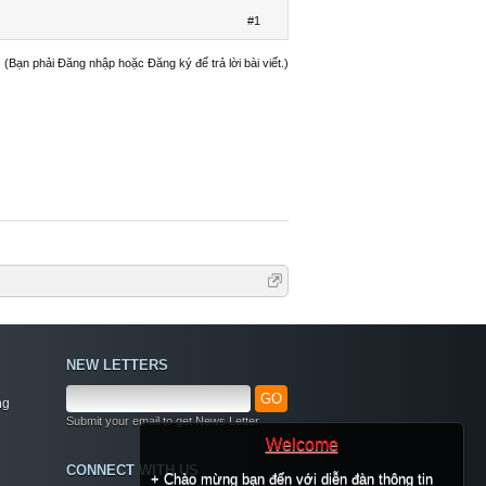
#1
(Bạn phải Đăng nhập hoặc Đăng ký để trả lời bài viết.)
NEW LETTERS
GO
ng
Submit your email to get News Letter
Welcome
CONNECT WITH US
+ Chào mừng bạn đến với diễn đàn thông tin