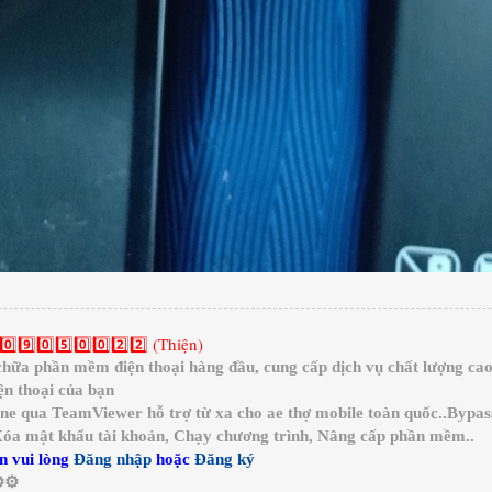
0️⃣9️⃣0️⃣5️⃣0️⃣0️⃣2️⃣2️⃣ (Thiện)
a phần mềm điện thoại hàng đầu, cung cấp dịch vụ chất lượng cao 
n thoại của bạn
ine qua TeamViewer hỗ trợ từ xa cho ae thợ mobile toàn quốc..Bypa
 Xóa mật khẩu tài khoản, Chạy chương trình, Nâng cấp phần mềm..
n vui lòng
Đăng nhập
hoặc
Đăng ký
️⚙️