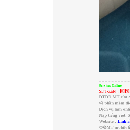
Services Online
SĐT/Zalo : 0️⃣9️⃣
ĐTDĐ MT sửa chữ
về phần mềm điệ
Dịch vụ làm onl
Nạp tiếng việt,
Website :
Link ẩ
⚙️⚙️MT mobile⚙