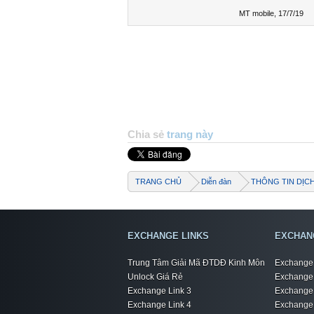
MT mobile
,
17/7/19
Chia sẻ
trang này
TRANG CHỦ
Diễn đàn
THÔNG TIN DỊC
EXCHANGE LINKS
EXCHAN
Trung Tâm Giải Mã ĐTDĐ Kinh Môn
Exchange 
Unlock Giá Rẻ
Exchange 
Exchange Link 3
Exchange 
Exchange Link 4
Exchange 