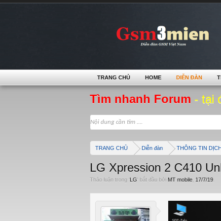
TRANG CHỦ
HOME
DIỄN ĐÀN
T
Tìm nhanh Forum
- tại 
TRANG CHỦ
Diễn đàn
THÔNG TIN DỊC
LG Xpression 2 C410 Unl
Thảo luận trong '
LG
' bắt đầu bởi
MT mobile
,
17/7/19
.