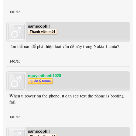
14/1/18
samscophil
Thành viên mới
làm thế nào để phát hiện loại vấn đề này trong Nokia Lumia?
14/1/18
nguyenthanh1020
Quản lý forum
When u power on the phone, u can see text the phone is booting
fail
14/1/18
samscophil