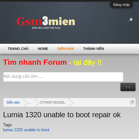
Đăng nhập
TRANG CHỦ
HOME
DIỄN ĐÀN
THÀNH VIÊN
Tìm nhanh Forum
- tại đây !!
↑ ↓
Diễn đàn
...
OTHER MODEL
Lumia 1320 unable to boot repair ok
Tags:
lumia 1320 unable to boot